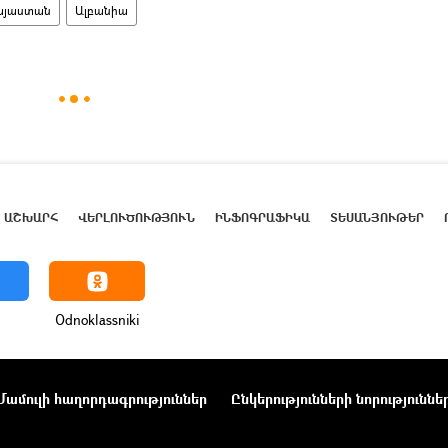
այաստան
Ալբանիա
ԱՇԽԱՐՀ
ՎԵՐԼՈՒԾՈՒԹՅՈՒՆ
ԻՆՖՈԳՐԱՖԻԿԱ
ՏԵՍԱՆՅՈՒԹԵՐ
Odnoklassniki
Մամուլի հաղորդագրություններ
Ընկերությունների նորություննե