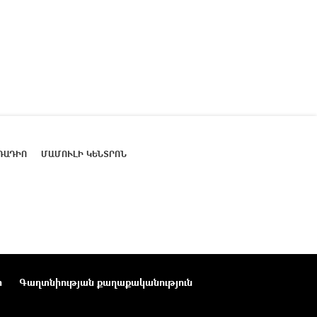
ՌԱԴԻՈ
ՄԱՄՈՒԼԻ ԿԵՆՏՐՈՆ
ր
Գաղտնիության քաղաքականություն