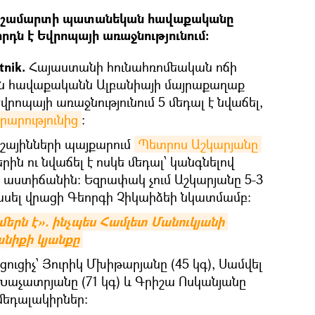
մբշամարտի պատանեկան հավաքականը
րդն է Եվրոպայի առաջնությունում:
tnik.
Հայաստանի հունահռոմեական ոճի
 հավաքականն Ալբանիայի մայրաքաղաք
րոպայի առաջնությունում 5 մեդալ է նվաճել,
արությունից
:
քաշայինների պայքարում
Պետրոս Աշկարյանը 
րին ու նվաճել է ոսկե մեդալ՝ կանգնելով
աստիճանին: Եզրափակ չում Աշկարյանը 5-3
հասել վրացի Գեորգի Չիկաիձեի նկատմամբ:
մերն է». ինչպես Համլետ Մանուկյանի 
նիքի կյանքը
ուցիչ՝ Յուրիկ Մխիթարյանը (45 կգ), Սամվել
 Խաչատրյանը (71 կգ) և Գրիշա Ոսկանյանը
 մեդալակիրներ: