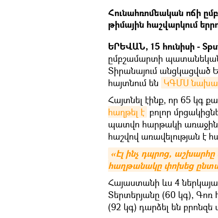
Հունահռոմեական ոճի ը
թիմային հաշվարկում երրո
ԵՐԵՎԱՆ, 15 հունիսի - Spu
ըմբշամարտի պատանեկան
Տիրանայում անցկացված Եվ
հայտնում են
ԿԳՄՍ նախար
Հայտնել էինք, որ 65 կգ 
հաղթել է
բոլոր մրցակիցնե
պատվո հարթակի առաջին 
հաշվով առավելության է 
«Էլ ինչ դպրոց, աշխարհը 
հաղթանակը փոխեց ընտա
Հայաստանի ևս 4 ներկայաց
Տերտերյանը (60 կգ), Գոռ
(92 կգ) դարձել են բրոնզե