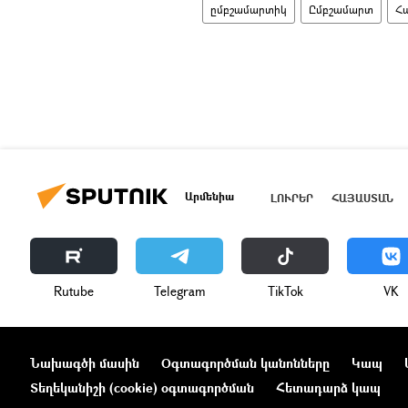
ըմբշամարտիկ
Ըմբշամարտ
Հ
Արմենիա
ԼՈՒՐԵՐ
ՀԱՅԱՍՏԱՆ
Rutube
Telegram
ТikТоk
VK
Նախագծի մասին
Օգտագործման կանոնները
Կապ
Տեղեկանիշի (cookie) օգտագործման
Հետադարձ կապ