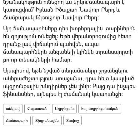
նշանակություն ունեցող ևս երկու ճանապարհ է
կառուցվում՝ Իջևան-Իծաքար-Նավուր-Բերդ և
Ճամբարակ-Թթուջուր-Նավուր-Բերդ։
Այդ ճանապարհները դեռ խորհրդային տարիներին
են գոյություն ունեցել։ Եթե վերանորոգումից հետո
դրանք լավ վիճակում պահվեն, ապա
ճանապարհներն անցանելի կլինեն տրանսպորտի
բոլոր տեսակների համար:
Այսպիսով, եթե նշված տեղամասերը շրջանցելու
անհրաժեշտություն առաջանա, դրա հետ կապված
սկզբունքային խնդիրներ չեն լինի: Բայց դա ինչպես
ֆինանսներ, այնպես էլ ժամանակ կպահանջի:
անկլավ
Հայաստան
Ադրբեջան
հայ-ադրբեջանական
Ճանապարհ
Տիգրանաշեն
Տավուշ