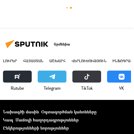
Արմենիա
ԼՈՒՐԵՐ
ՀԱՅԱՍՏԱՆ
ԱՇԽԱՐՀ
ՎԵՐԼՈՒԾՈՒԹՅՈՒՆ
ԻՆՖՈԳՐԱՖ
Rutube
Telegram
ТikТоk
VK
Նախագծի մասին
Օգտագործման կանոնները
Կապ
Մամուլի հաղորդագրություններ
Ընկերությունների նորություններ