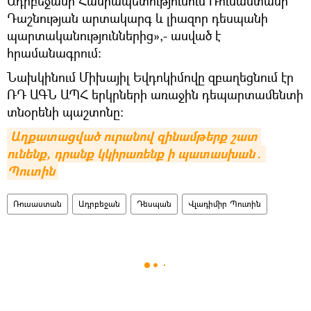
Ադրբեջանի Հանրապետությունում Ռուսաստանի
Դաշնության արտակարգ և լիազոր դեսպանի
պարտականություններից»,- ասված է
հրամանագրում:
Նախկինում Միխայիլ Եվդոկիմովը զբաղեցնում էր
ՌԴ ԱԳՆ ԱՊՀ երկրների առաջին դեպարտամենտի
տնօրենի պաշտոնը:
Աղքատացված ուրանով զինամթերք շատ 
ունենք, դրանք կկիրառենք ի պատասխան․ 
Պուտին
Ռուսաստան
Ադրբեջան
Դեսպան
Վլադիմիր Պուտին