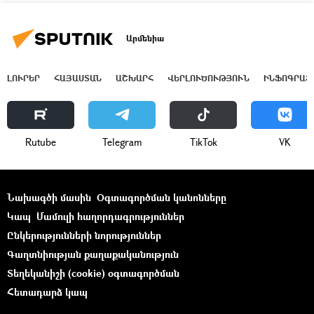
Արմենիա
ԼՈՒՐԵՐ
ՀԱՅԱՍՏԱՆ
ԱՇԽԱՐՀ
ՎԵՐԼՈՒԾՈՒԹՅՈՒՆ
ԻՆՖՈԳՐԱՖ
Rutube
Telegram
ТikТоk
VK
Նախագծի մասին
Օգտագործման կանոնները
Կապ
Մամուլի հաղորդագրություններ
Ընկերությունների նորություններ
Գաղտնիության քաղաքականություն
Տեղեկանիշի (cookie) օգտագործման
Հետադարձ կապ