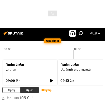
ՀԱՅ
Արմենիա
00:00
01:00
Ուղիղ եթեր
Ուղիղ եթեր
Լուրեր
Մամուլի տեսություն
09:00
09:15
5 ր
2 ր
Երեկ
Այսօր
Եթեր
ք. Երևան
106.0