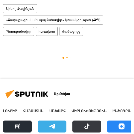
Նիկոլ Փաշինյան
«Քաղաքացիական պայմանագիր» կուսակցություն (ՔՊ)
Պատգամավոր
հեռախոս
ժամացույց
Արմենիա
ԼՈՒՐԵՐ
ՀԱՅԱՍՏԱՆ
ԱՇԽԱՐՀ
ՎԵՐԼՈՒԾՈՒԹՅՈՒՆ
ԻՆՖՈԳՐԱՖ