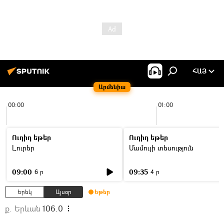
ՀԱՅ
Արմենիա
00:00
01:00
Ուղիղ եթեր
Ուղիղ եթեր
Լուրեր
Մամուլի տեսություն
09:00
09:35
6 ր
4 ր
Երեկ
Այսօր
Եթեր
ք. Երևան
106.0