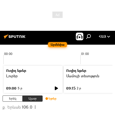
ՀԱՅ
Արմենիա
00:00
01:00
Ուղիղ եթեր
Ուղիղ եթեր
Լուրեր
Մամուլի տեսություն
09:00
09:15
5 ր
2 ր
Երեկ
Այսօր
Եթեր
ք. Երևան
106.0