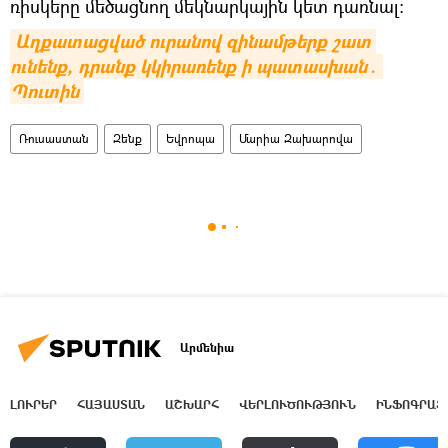
ռիսկերը մեծացնող մեկնարկային կետ դառնալ:
Աղքատացված ուրանով զինամթերք շատ 
ունենք, դրանք կկիրառենք ի պատասխան․ 
Պուտին
Ռուսաստան
Զենք
Եվրոպա
Մարիա Զախարովա
Արմենիա
ԼՈՒՐԵՐ
ՀԱՅԱՍՏԱՆ
ԱՇԽԱՐՀ
ՎԵՐԼՈՒԾՈՒԹՅՈՒՆ
ԻՆՖՈԳՐԱՖ