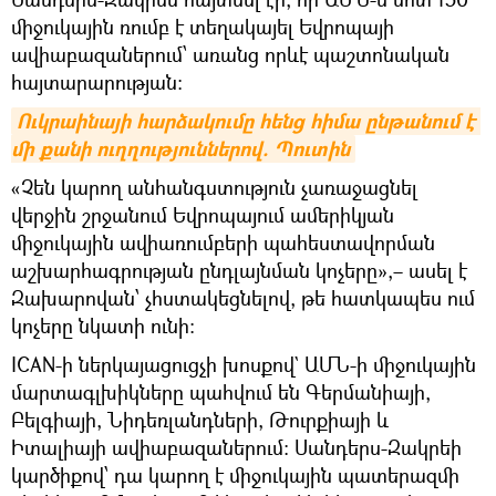
միջուկային ռումբ է տեղակայել Եվրոպայի
ավիաբազաներում՝ առանց որևէ պաշտոնական
հայտարարության:
Ուկրաինայի հարձակումը հենց հիմա ընթանում է 
մի քանի ուղղություններով. Պուտին
«Չեն կարող անհանգստություն չառաջացնել
վերջին շրջանում Եվրոպայում ամերիկյան
միջուկային ավիառումբերի պահեստավորման
աշխարհագրության ընդլայնման կոչերը»,– ասել է
Զախարովան՝ չհստակեցնելով, թե հատկապես ում
կոչերը նկատի ունի։
ICAN-ի ներկայացուցչի խոսքով` ԱՄՆ-ի միջուկային
մարտագլխիկները պահվում են Գերմանիայի,
Բելգիայի, Նիդեռլանդների, Թուրքիայի և
Իտալիայի ավիաբազաներում: Սանդերս-Զակրեի
կարծիքով՝ դա կարող է միջուկային պատերազմի