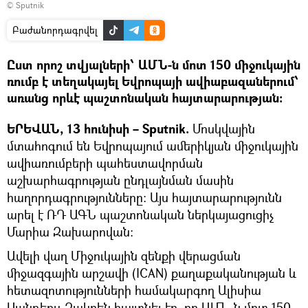
© Sputnik
Բաժանորդագրվել
Ըստ որոշ տվյալների՝ ԱՄՆ-ն մոտ 150 միջուկային
ռումբ է տեղակայել Եվրոպայի ավիաբազաներում՝
առանց որևէ պաշտոնական հայտարարության:
ԵՐԵՎԱՆ, 13 հունիսի – Sputnik.
Մոսկվային
մտահոգում են Եվրոպայում ամերիկյան միջուկային
ավիառումբերի պահեստավորման
աշխարհագրության ընդլայնման մասին
հաղորդագրությունները։ Այս հայտարարությունն
արել է ՌԴ ԱԳՆ պաշտոնական ներկայացուցիչ
Մարիա Զախարովան։
Ավելի վաղ Միջուկային զենքի վերացման
միջազգային արշավի (ICAN) քաղաքականության և
հետազոտությունների համակարգող Ալիսիա
Սանդերս-Զակրեն հայտնել էր, որ ԱՄՆ-ն մոտ 150