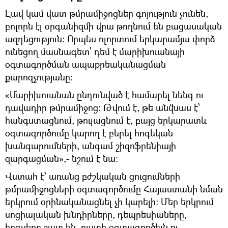
Լավ կամ վատ թմրամիջոցներ գոյություն չունեն,
բոլորն էլ օրգանիզմի վրա թողնում են բացասական
ազդեցություն։ Որպես ոլորտում երկարամյա փորձ
ունեցող մասնագետ՝ դեմ է մարիխուանայի
օգտագործման ապաքրեականացման
քարոզչությանը։
«Մարիխուանան ընդունված է համարել նենգ ու
դավադիր թմրամիջոց։ Թվում է, թե անվնաս է՝
հանգստացնում, թուլացնում է, բայց երկարատև
օգտագործումը կարող է բերել հոգեկան
խանգարումների, անգամ շիզոֆրենիայի
զարգացման»,- նշում է նա։
Վստահ է՝ առանց բժշկական ցուցումների
թմրամիջոցների օգտագործումը Հայաստանի նման
երկրում օրինականացնել չի կարելի։ Մեր երկրում
սոցիալական խնդիրները, դեպրեսիաները,
հոգսերը շատ են, ուստի օգտագործելն ու