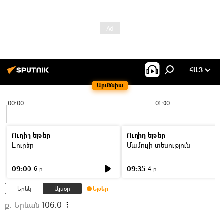
ՀԱՅ
Արմենիա
00:00
01:00
Ուղիղ եթեր
Ուղիղ եթեր
Լուրեր
Մամուլի տեսություն
09:00
09:35
6 ր
4 ր
Երեկ
Այսօր
Եթեր
ք. Երևան
106.0