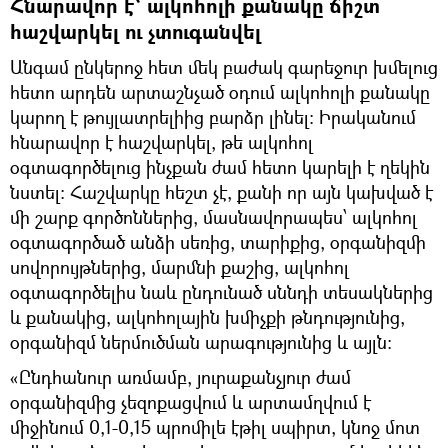
Հնարավոր է՝ ալկոհոլի քանակը ճիշտ
հաշվարկել ու չտուգանվել
Անգամ ընկերոջ հետ մեկ բաժակ գարեջուր խմելուց
հետո արդեն արտաշնչած օդում ալկոհոլի քանակը
կարող է թույլատրելիից բարձր լինել։ Իրականում
հնարավոր է հաշվարկել, թե ալկոհոլ
օգտագործելուց ինչքան ժամ հետո կարելի է ղեկին
նստել։ Հաշվարկը հեշտ չէ, քանի որ այն կախված է
մի շարք գործոններից, մասնավորապես՝ ալկոհոլ
օգտագործած անձի սեռից, տարիքից, օրգանիզմի
սովորույթներից, մարմնի քաշից, ալկոհոլ
օգտագործելիս նաև ընդունած սննդի տեսակներից
և քանակից, ալկոհոլային խմիչքի թնդությունից,
օրգանիզմ ներմուծման արագությունից և այլն։
«Ընդհանուր առմամբ, յուրաքանչյուր ժամ
օրգանիզմից չեզոքացվում և արտամղվում է
միջինում 0,1-0,15 պրոմիլե էթիլ սպիրտ, կնոջ մոտ