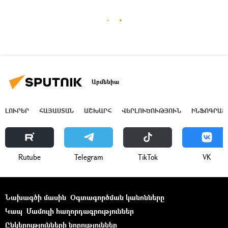
Արմենիա
ԼՈՒՐԵՐ
ՀԱՅԱՍՏԱՆ
ԱՇԽԱՐՀ
ՎԵՐԼՈՒԾՈՒԹՅՈՒՆ
ԻՆՖՈԳՐԱՖ
Rutube
Telegram
ТikТоk
VK
Նախագծի մասին
Օգտագործման կանոնները
Կապ
Մամուլի հաղորդագրություններ
Ընկերությունների նորություններ