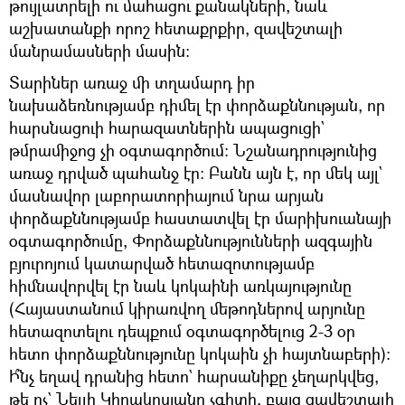
թույլատրելի ու մահացու քանակների, նաև
աշխատանքի որոշ հետաքրքիր, զավեշտալի
մանրամասների մասին։
Տարիներ առաջ մի տղամարդ իր
նախաձեռնությամբ դիմել էր փորձաքննության, որ
հարսնացուի հարազատներին ապացուցի`
թմրամիջոց չի օգտագործում։ Նշանադրությունից
առաջ դրված պահանջ էր։ Բանն այն է, որ մեկ այլ`
մասնավոր լաբորատորիայում նրա արյան
փորձաքննությամբ հաստատվել էր մարիխուանայի
օգտագործումը, Փորձաքննությունների ազգային
բյուրոյում կատարված հետազոտությամբ
հիմնավորվել էր նաև կոկաինի առկայությունը
(Հայաստանում կիրառվող մեթոդներով արյունը
հետազոտելու դեպքում օգտագործելուց 2-3 օր
հետո փորձաքննությունը կոկաին չի հայտնաբերի)։
Ի՞նչ եղավ դրանից հետո` հարսանիքը չեղարկվեց,
թե ոչ` Նելլի Կիրակոսյանը չգիտի, բայց զավեշտալի