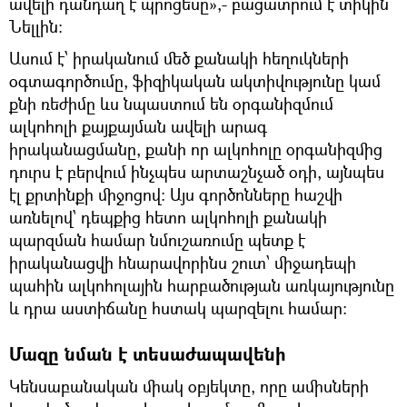
ավելի դանդաղ է պրոցեսը»,- բացատրում է տիկին
Նելլին։
Ասում է՝ իրականում մեծ քանակի հեղուկների
օգտագործումը, ֆիզիկական ակտիվությունը կամ
քնի ռեժիմը ևս նպաստում են օրգանիզմում
ալկոհոլի քայքայման ավելի արագ
իրականացմանը, քանի որ ալկոհոլը օրգանիզմից
դուրս է բերվում ինչպես արտաշնչած օդի, այնպես
էլ քրտինքի միջոցով։ Այս գործոնները հաշվի
առնելով՝ դեպքից հետո ալկոհոլի քանակի
պարզման համար նմուշառումը պետք է
իրականացվի հնարավորինս շուտ՝ միջադեպի
պահին ալկոհոլային հարբածության առկայությունը
և դրա աստիճանը հստակ պարզելու համար։
Մազը նման է տեսաժապավենի
Կենսաբանական միակ օբյեկտը, որը ամիսների