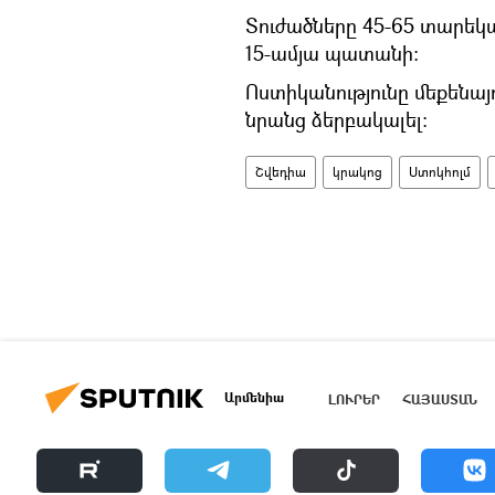
Տուժածները 45-65 տարեկա
15-ամյա պատանի։
Ոստիկանությունը մեքենայ
նրանց ձերբակալել։
Շվեդիա
կրակոց
Ստոկհոլմ
Արմենիա
ԼՈՒՐԵՐ
ՀԱՅԱՍՏԱՆ