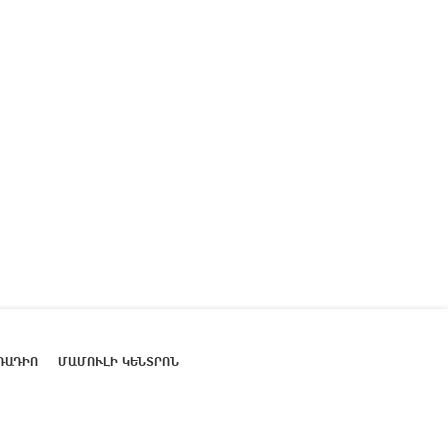
ՌԱԴԻՈ
ՄԱՄՈՒԼԻ ԿԵՆՏՐՈՆ