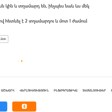
ն կին և տղամարդ են, ինչպես նաև ևս մեկ
ով հետևել է 2 տղամարդու և մոտ 1 ժամում
Զոհ
ԱՇԽԱՐՀ
ՎԵՐԼՈՒԾՈՒԹՅՈՒՆ
ԻՆՖՈԳՐԱՖԻԿԱ
ՏԵՍԱՆՅՈՒԹԵՐ