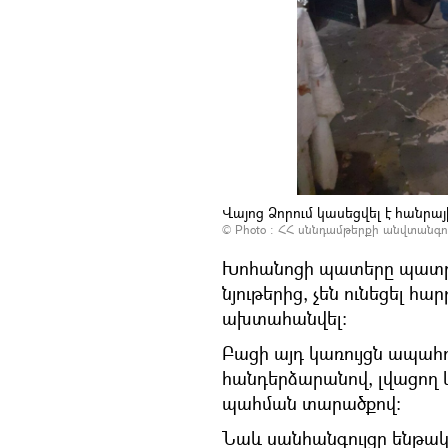
Վայոց Ձորում կասեցվել է հանրայի
© Photo :
ՀՀ սննդամթերքի անվտանգո
Խոհանոցի պատերը պատրաս
նյութերից, չեն ունեցել հա
ախտահանվել։
Բացի այդ կառույցն ապահ
հանդերձարանով, լվացող
պահման տարածքով։
Նաև սանհանգույցը ենթակ