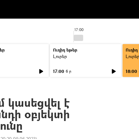
17:00
եր
Ուղիղ եթեր
Ուղիղ
Լուրեր
Լուրե
17:00
18:00
6 ր
մ կասեցվել է
նդի օբյեկտի
ունը
:
20:20 09.06.2023
)