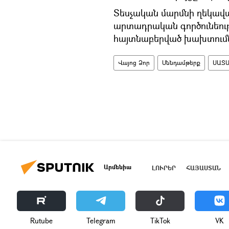
Տեսչական մարմնի ղեկավա
արտադրական գործունեությ
հայտնաբերված խախտումն
Վայոց Ձոր
Սննդամթերք
ՍԱՏՄ
Արմենիա
ԼՈՒՐԵՐ
ՀԱՅԱՍՏԱՆ
Rutube
Telegram
ТikТоk
VK