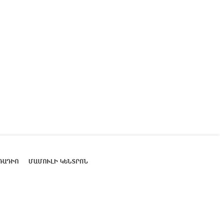
ՌԱԴԻՈ
ՄԱՄՈՒԼԻ ԿԵՆՏՐՈՆ