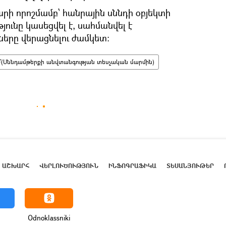
րի որոշմամբ՝ հանրային սննդի օբյեկտի
ունը կասեցվել է, սահմանվել է
երը վերացնելու ժամկետ:
(Սննդամթերքի անվտանգության տեսչական մարմին)
ԱՇԽԱՐՀ
ՎԵՐԼՈՒԾՈՒԹՅՈՒՆ
ԻՆՖՈԳՐԱՖԻԿԱ
ՏԵՍԱՆՅՈՒԹԵՐ
Odnoklassniki