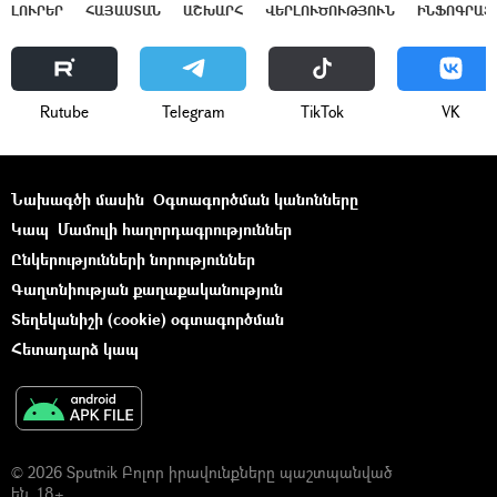
ԼՈՒՐԵՐ
ՀԱՅԱՍՏԱՆ
ԱՇԽԱՐՀ
ՎԵՐԼՈՒԾՈՒԹՅՈՒՆ
ԻՆՖՈԳՐԱՖ
Rutube
Telegram
ТikТоk
VK
Նախագծի մասին
Օգտագործման կանոնները
Կապ
Մամուլի հաղորդագրություններ
Ընկերությունների նորություններ
Գաղտնիության քաղաքականություն
Տեղեկանիշի (cookie) օգտագործման
Հետադարձ կապ
© 2026 Sputnik Բոլոր իրավունքները պաշտպանված
են. 18+