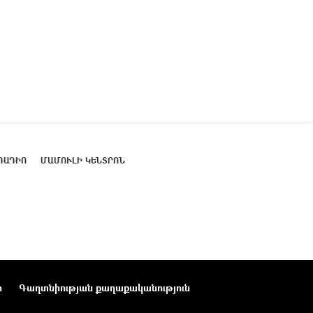
ՌԱԴԻՈ
ՄԱՄՈՒԼԻ ԿԵՆՏՐՈՆ
ր
Գաղտնիության քաղաքականություն