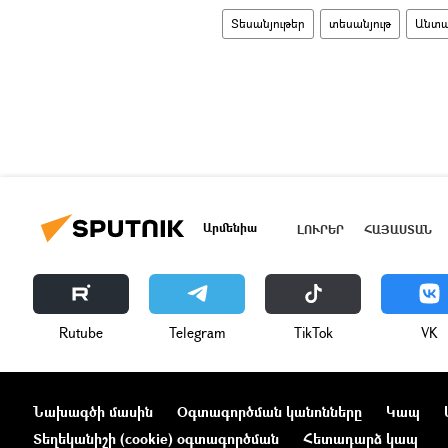
Տեսանյութեր
տեսանյութ
Անտ
Արմենիա
ԼՈՒՐԵՐ
ՀԱՅԱՍՏԱՆ
Rutube
Telegram
ТikТоk
VK
Նախագծի մասին
Օգտագործման կանոնները
Կապ
Տեղեկանիշի (cookie) օգտագործման
Հետադարձ կապ