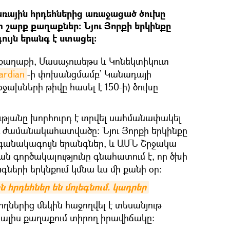
ային հրդեհներից առաջացած ծուխը
 շարք քաղաքներ։ Նյու Յորքի երկինքը
ւյն երանգ է ստացել։
ք քաղաքի, Մասաչուսեթս և Կոնեկտիկուտ
ardian
-ի փոխանցմամբ՝ Կանադայի
ջախների թիվը հասել է 150-ի) ծուխը
ւթյանը խորհուրդ է տրվել սահմանափակել
ւ ժամանակահատվածը: Նյու Յորքի երկինքը
ագանակագույն երանգներ, և ԱՄՆ Շրջակա
ն գործակալությունը գնահատում է, որ ծխի
գների երկնքում կմնա ևս մի քանի օր:
 հրդեհներ են մոլեգնում. կադրեր
ողներից մեկին հաջողվել է տեսանյութ
 տալիս քաղաքում տիրող իրավիճակը։