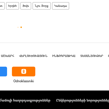
առ
հրդեհ
ծուխ
Նյու Յորք
Կանադա
ԱՇԽԱՐՀ
ՎԵՐԼՈՒԾՈՒԹՅՈՒՆ
ԻՆՖՈԳՐԱՖԻԿԱ
ՏԵՍԱՆՅՈՒԹԵՐ
Odnoklassniki
Մամուլի հաղորդագրություններ
Ընկերությունների նորություննե