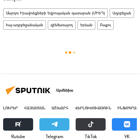
Մարդու Իրավունքների Եվրոպական դատարան (ՄԻԵԴ)
Ադրբեջան
հայ-ադրբեջանական
զինծառայող
Երևան
Բաքու
Արմենիա
ԼՈՒՐԵՐ
ՀԱՅԱՍՏԱՆ
ԱՇԽԱՐՀ
ՎԵՐԼՈՒԾՈՒԹՅՈՒՆ
ԻՆՖՈԳՐԱՖ
Rutube
Telegram
ТikТоk
VK