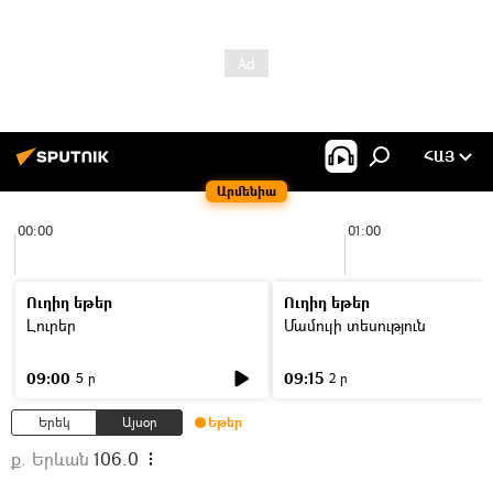
ՀԱՅ
Արմենիա
00:00
01:00
Ուղիղ եթեր
Ուղիղ եթեր
Լուրեր
Մամուլի տեսություն
09:00
09:15
5 ր
2 ր
Երեկ
Այսօր
Եթեր
ք. Երևան
106.0