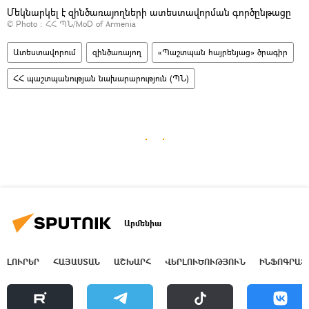
Մեկնարկել է զինծառայողների ատեստավորման գործընթացը
© Photo : ՀՀ ՊՆ/MoD of Armenia
Ատեստավորում
զինծառայող
«Պաշտպան հայրենյաց» ծրագիր
ՀՀ պաշտպանության նախարարություն (ՊՆ)
Արմենիա
ԼՈՒՐԵՐ
ՀԱՅԱՍՏԱՆ
ԱՇԽԱՐՀ
ՎԵՐԼՈՒԾՈՒԹՅՈՒՆ
ԻՆՖՈԳՐԱՖ