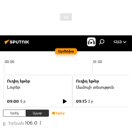
ՀԱՅ
Արմենիա
00:00
01:00
Ուղիղ եթեր
Ուղիղ եթեր
Լուրեր
Մամուլի տեսություն
09:00
09:15
5 ր
2 ր
Երեկ
Այսօր
Եթեր
ք. Երևան
106.0