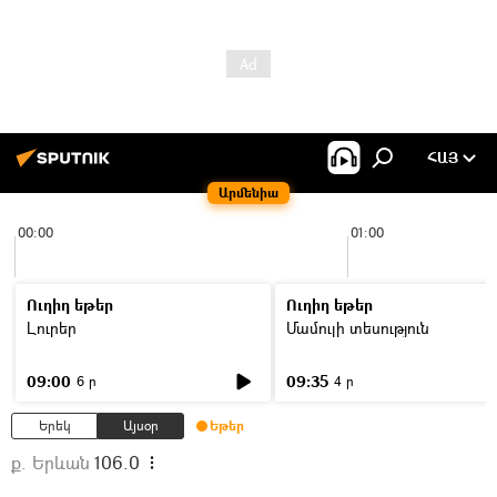
ՀԱՅ
Արմենիա
00:00
01:00
Ուղիղ եթեր
Ուղիղ եթեր
Լուրեր
Մամուլի տեսություն
09:00
09:35
6 ր
4 ր
Երեկ
Այսօր
Եթեր
ք. Երևան
106.0