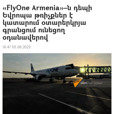
«FlyOne Armenia»–ն դեպի
Եվրոպա թռիչքներ է
կատարում օտարերկրյա
գրանցում ունեցող
օդանավերով
16:47 05.06.2023