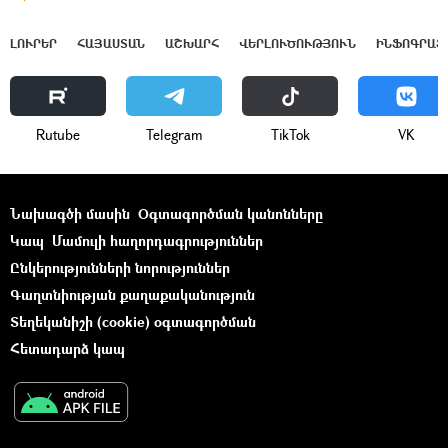
ԼՈՒՐԵՐ
ՀԱՅԱՍՏԱՆ
ԱՇԽԱՐՀ
ՎԵՐԼՈՒԾՈՒԹՅՈՒՆ
ԻՆՖՈԳՐԱՖ
Rutube
Telegram
ТikТоk
VK
Նախագծի մասին
Օգտագործման կանոնները
Կապ
Մամուլի հաղորդագրություններ
Ընկերությունների նորություններ
Գաղտնիության քաղաքականություն
Տեղեկանիշի (cookie) օգտագործման
Հետադարձ կապ