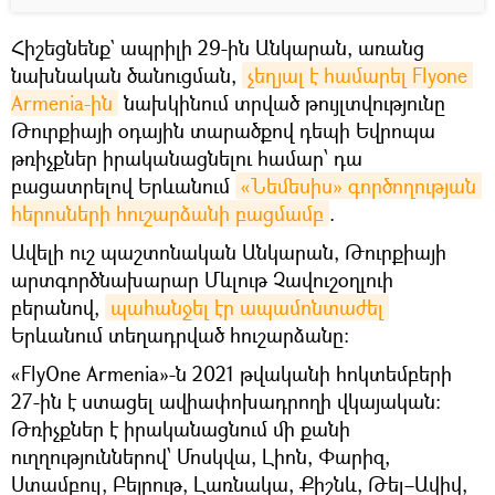
Հիշեցնենք` ապրիլի 29-ին Անկարան, առանց
նախնական ծանուցման,
չեղյալ է համարել Flyone 
Armenia-ին
նախկինում տրված թույլտվությունը
Թուրքիայի օդային տարածքով դեպի Եվրոպա
թռիչքներ իրականացնելու համար՝ դա
բացատրելով Երևանում
«Նեմեսիս» գործողության 
հերոսների հուշարձանի բացմամբ
.
Ավելի ուշ պաշտոնական Անկարան, Թուրքիայի
արտգործնախարար Մևլութ Չավուշօղլուի
բերանով,
պահանջել էր ապամոնտաժել
Երևանում տեղադրված հուշարձանը։
«FlyOne Armenia»-ն 2021 թվականի հոկտեմբերի
27-ին է ստացել ավիափոխադրողի վկայական։
Թռիչքներ է իրականացնում մի քանի
ուղղություններով՝ Մոսկվա, Լիոն, Փարիզ,
Ստամբուլ, Բեյրութ, Լառնակա, Քիշնև, Թել–Ավիվ,