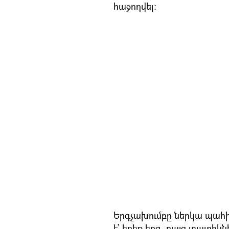
հաջողվել:
Երգչախումբը ներկա պահի
է՝ երեք երգ, բայց տատիկնե