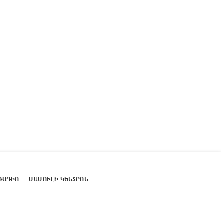
ՌԱԴԻՈ
ՄԱՄՈՒԼԻ ԿԵՆՏՐՈՆ