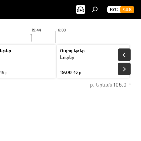
РУС
ՀԱՅ
15:44
16:00
 եթեր
Ուղիղ եթեր
ր
Լուրեր
19:00
46 ր
46 ր
ք. Երևան
106.0