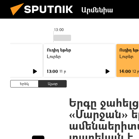
Արմենիա
13:00
Ուղիղ եթեր
Ուղիղ եթ
Լուրեր
Լուրեր
13:00
14:00
11 ր
12 
Երեկ
Այսօր
Երգը ջահելցն
«Մարջան» ե
ամենաերիտա
տարեկան է