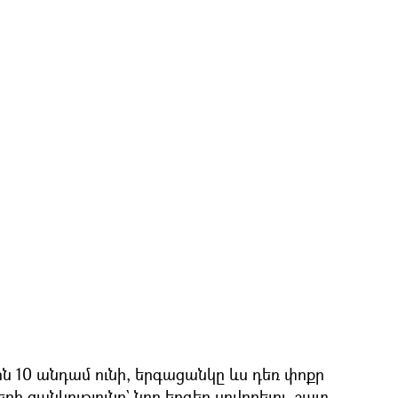
ն 10 անդամ ունի, երգացանկը ևս դեռ փոքր
րի ցանկությունը` նոր երգեր սովորելու, շատ