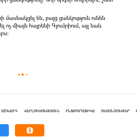
 մասնակցել են, բայց ցանկություն ունեն
 ոչ միայն հայրենի Գյումրիում, այլ նաև
րս:
ԱՇԽԱՐՀ
ՎԵՐԼՈՒԾՈՒԹՅՈՒՆ
ԻՆՖՈԳՐԱՖԻԿԱ
ՏԵՍԱՆՅՈՒԹԵՐ