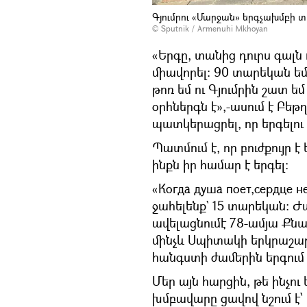
Գյումրու «Մարջան» երգչախմբի 
© Sputnik / Armenuhi Mkhoyan
«Երգը, տանից դուրս գալն
միավորել: 90 տարեկան եմ,
թոռ եմ ու Գյումրին շատ եմ
օրհներգն է»,-ասում է Բեթղ
պատկերացրել, որ երգելու
Պատմում է, որ բուժքույր է 
ինքն իր համար է երգել:
«Когда душа поет,сердце н
ջահելենք` 15 տարեկան: Ժա
ավելացնումէ 78-ամյա Քնա
մինչև Սպիտակի երկրաշար
հանգստի ժամերին երգում 
Մեր այն հարցին, թե ինչու
խմբավարը ցավով նշում է՝