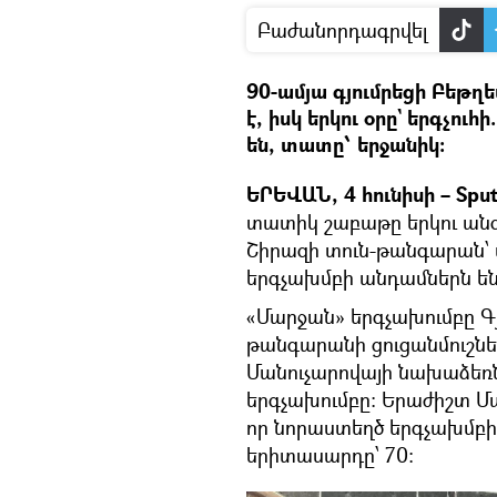
Բաժանորդագրվել
90-ամյա գյումրեցի Բեթ
է, իսկ երկու օրը` երգչու
են, տատը՝ երջանիկ:
ԵՐԵՎԱՆ, 4 հունիսի – Spu
տատիկ շաբաթը երկու անգ
Շիրազի տուն-թանգարան՝
երգչախմբի անդամներն են
«Մարջան» երգչախումբը Գյ
թանգարանի ցուցանմուշ
Մանուչարովայի նախաձեռնու
երգչախումբը: Երաժիշտ 
որ նորաստեղծ երգչախմբի
երիտասարդը՝ 70։