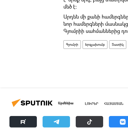
մեծ է:
Արդեն մի քանի համերգների
նոր համերգների մասնակցել
Գյումրիի սահմաններից դու
Գյումրի
երգչախումբ
Տատիկ
Արմենիա
ԼՈՒՐԵՐ
ՀԱՅԱՍՏԱՆ