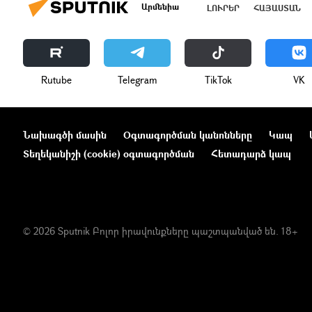
Արմենիա
ԼՈՒՐԵՐ
ՀԱՅԱՍՏԱՆ
Rutube
Telegram
ТikТоk
VK
Նախագծի մասին
Օգտագործման կանոնները
Կապ
Տեղեկանիշի (cookie) օգտագործման
Հետադարձ կապ
© 2026 Sputnik Բոլոր իրավունքները պաշտպանված են. 18+