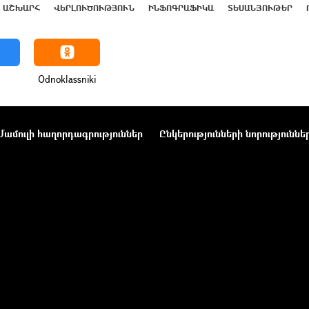
ԱՇԽԱՐՀ
ՎԵՐԼՈՒԾՈՒԹՅՈՒՆ
ԻՆՖՈԳՐԱՖԻԿԱ
ՏԵՍԱՆՅՈՒԹԵՐ
Odnoklassniki
Մամուլի հաղորդագրություններ
Ընկերությունների նորություննե