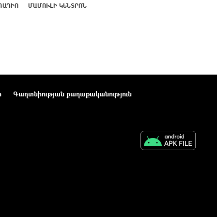
ՌԱԴԻՈ
ՄԱՄՈՒԼԻ ԿԵՆՏՐՈՆ
ր
Գաղտնիության քաղաքականություն