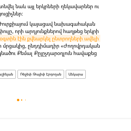
նվել նաև այլ երկրների ղեկավարներ ու
ւցիչներ:
ն Թուրքիայում կայացավ նախագահական
փուլը, որի արդյունքներով հաղթեց երկրի
օգտին էին քվեարկել ընտրողների ավելի 
ի մրցակից, ընդդիմադիր «Ժողովրդական
նածու Քեմալ Քըլըչդարօղլուն հավաքեց
աշինյան
Ռեջեփ Թայիփ Էրդողան
Անկարա