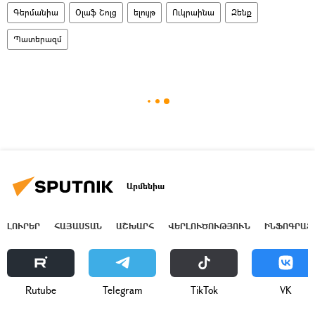
Գերմանիա
Օլաֆ Շոլց
ելույթ
Ուկրաինա
Զենք
Պատերազմ
Արմենիա
ԼՈՒՐԵՐ
ՀԱՅԱՍՏԱՆ
ԱՇԽԱՐՀ
ՎԵՐԼՈՒԾՈՒԹՅՈՒՆ
ԻՆՖՈԳՐԱՖ
Rutube
Telegram
ТikТоk
VK