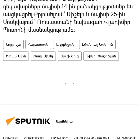
ղեկավարները մայիսի 14-ին բանակցություններ են
անցկացրել Բրյուսելում ՝ Միշելի և մայիսի 25-ին
Մոսկվայում ՝ Ռուսաստանի նախագահ Վլադիմիր
Պուտինի մասնակցությամբ:
Մոլդովա
Հայաստան
Ադրբեջան
Էմանուել Մակրոն
Իլհամ Ալիև
Շառլ Միշել
Օլաֆ Շոլց
Նիկոլ Փաշինյան
Արմենիա
ԼՈՒՐԵՐ
ՀԱՅԱՍՏԱՆ
ԱՇԽԱՐՀ
ՎԵՐԼՈՒԾՈՒԹՅՈՒՆ
ԻՆՖՈԳՐԱՖ