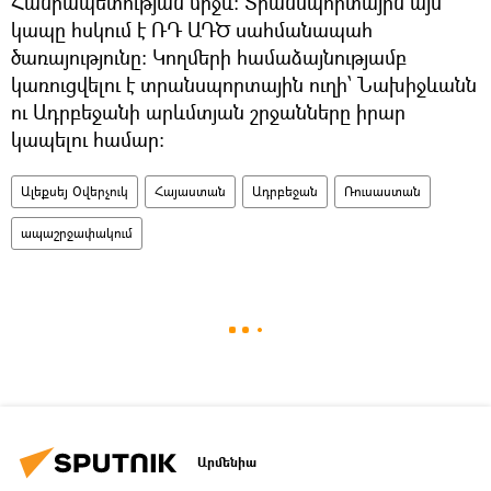
Հանրապետության միջև։ Տրանսպորտային այս
կապը հսկում է ՌԴ ԱԴԾ սահմանապահ
ծառայությունը։ Կողմերի համաձայնությամբ
կառուցվելու է տրանսպորտային ուղի՝ Նախիջևանն
ու Ադրբեջանի արևմտյան շրջանները իրար
կապելու համար։
Ալեքսեյ Օվերչուկ
Հայաստան
Ադրբեջան
Ռուսաստան
ապաշրջափակում
Արմենիա