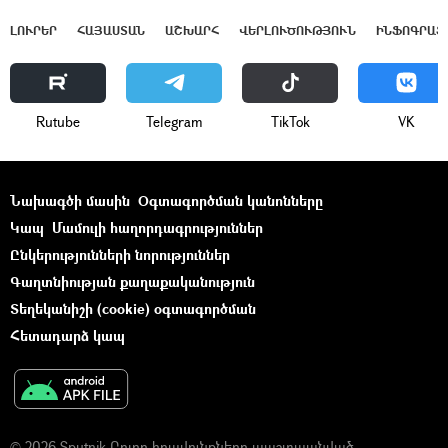
ԼՈՒՐԵՐ
ՀԱՅԱՍՏԱՆ
ԱՇԽԱՐՀ
ՎԵՐԼՈՒԾՈՒԹՅՈՒՆ
ԻՆՖՈԳՐԱՖ
Rutube
Telegram
ТikТоk
VK
Նախագծի մասին
Օգտագործման կանոնները
Կապ
Մամուլի հաղորդագրություններ
Ընկերությունների նորություններ
Գաղտնիության քաղաքականություն
Տեղեկանիշի (cookie) օգտագործման
Հետադարձ կապ
© 2026 Sputnik Բոլոր իրավունքները պաշտպանված