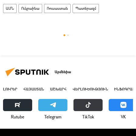
ԱՄՆ
Ուկրաինա
Ռուսաստան
Պատերազմ
Արմենիա
ԼՈՒՐԵՐ
ՀԱՅԱՍՏԱՆ
ԱՇԽԱՐՀ
ՎԵՐԼՈՒԾՈՒԹՅՈՒՆ
ԻՆՖՈԳՐԱՖ
Rutube
Telegram
ТikТоk
VK