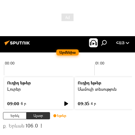
ՀԱՅ
Արմենիա
00:00
01:00
Ուղիղ եթեր
Ուղիղ եթեր
Լուրեր
Մամուլի տեսություն
09:00
09:35
6 ր
4 ր
Երեկ
Այսօր
Եթեր
ք. Երևան
106.0