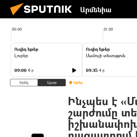
Արմենիա
00:00
01:00
Ուղիղ եթեր
Ուղիղ եթեր
Լուրեր
Մամուլի տեսություն
09:00
09:35
6 ր
4 ր
Երեկ
Այսօր
Եթեր
Ինչպես է «
շարժումը տե
իշխանափոխո
բացատրում 