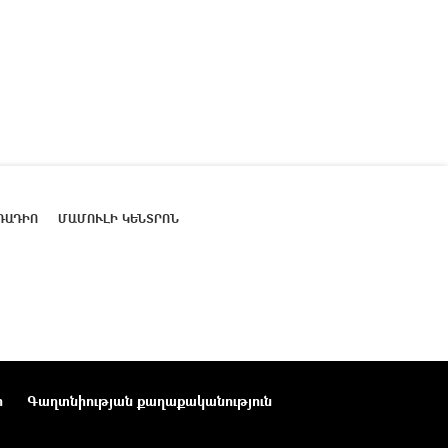
ՌԱԴԻՈ
ՄԱՄՈՒԼԻ ԿԵՆՏՐՈՆ
ր
Գաղտնիության քաղաքականություն