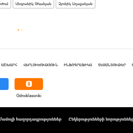
ժում
Անդրանիկ Թևանյան
Ձյունիկ Աղաջանյան
ԱՇԽԱՐՀ
ՎԵՐԼՈՒԾՈՒԹՅՈՒՆ
ԻՆՖՈԳՐԱՖԻԿԱ
ՏԵՍԱՆՅՈՒԹԵՐ
Odnoklassniki
Մամուլի հաղորդագրություններ
Ընկերությունների նորություննե