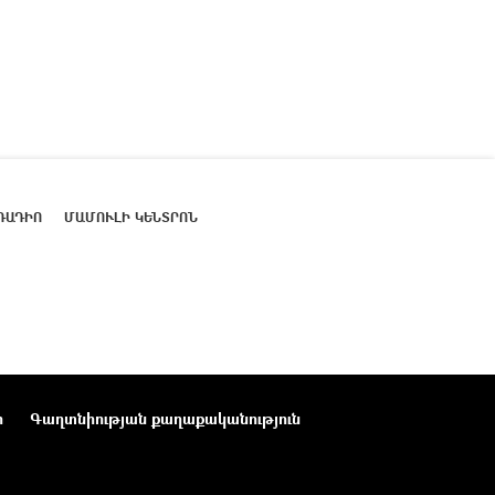
ՌԱԴԻՈ
ՄԱՄՈՒԼԻ ԿԵՆՏՐՈՆ
ր
Գաղտնիության քաղաքականություն