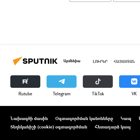
Արմենիա
ԼՈՒՐԵՐ
ՀԱՅԱՍՏԱՆ
Rutube
Telegram
ТikТоk
VK
Նախագծի մասին
Օգտագործման կանոնները
Կապ
Տեղեկանիշի (cookie) օգտագործման
Հետադարձ կապ