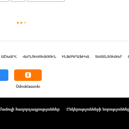
ԱՇԽԱՐՀ
ՎԵՐԼՈՒԾՈՒԹՅՈՒՆ
ԻՆՖՈԳՐԱՖԻԿԱ
ՏԵՍԱՆՅՈՒԹԵՐ
Odnoklassniki
Մամուլի հաղորդագրություններ
Ընկերությունների նորություննե