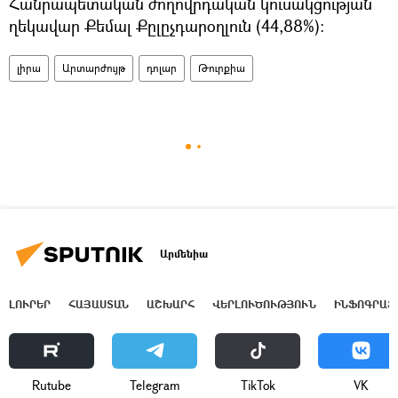
Հանրապետական ժողովրդական կուսակցության
ղեկավար Քեմալ Քըլըչդարօղլուն (44,88%):
լիրա
Արտարժույթ
դոլար
Թուրքիա
Արմենիա
ԼՈՒՐԵՐ
ՀԱՅԱՍՏԱՆ
ԱՇԽԱՐՀ
ՎԵՐԼՈՒԾՈՒԹՅՈՒՆ
ԻՆՖՈԳՐԱՖ
Rutube
Telegram
ТikТоk
VK