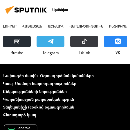
Արմենիա
ԼՈՒՐԵՐ
ՀԱՅԱՍՏԱՆ
ԱՇԽԱՐՀ
ՎԵՐԼՈՒԾՈՒԹՅՈՒՆ
ԻՆՖՈԳՐԱՖ
Rutube
Telegram
ТikТоk
VK
Նախագծի մասին
Օգտագործման կանոնները
Կապ
Մամուլի հաղորդագրություններ
Ընկերությունների նորություններ
Գաղտնիության քաղաքականություն
Տեղեկանիշի (cookie) օգտագործման
Հետադարձ կապ