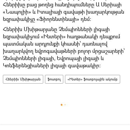
Հենրիխը բաց թողեց հանդիպումները Ա Սերիայի
«Նապոլիի» և Իտալիայի գավաթի խաղարկության
եզրափակիչը «Ֆիորենտինայի» դեմ։
Հենրիխ Մխիթարյանը Չեմպիոնների լիգայի
եզրափակիչում «Ինտերի» հաղթանակի դեպքում
պատմական արդյունքի կհասնի՝ դառնալով
խաղարկվող եվրոգավաթների բոլոր մրցաշարերի՝
Չեմպիոնների լիգայի, Եվրոպայի լիգայի և
Կոնֆերենցիաների լիգայի գավաթակիր։
Հենրիխ Մխիթարյան
ֆուտբոլ
«Ինտեր» ֆուտբոլային ակումբ