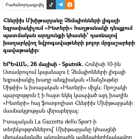
Բաժանորդագրվել
Հենրիխ Մխիթարյանը Չեմպիոնների լիգայի
եզրափակիչում «Ինտերի» հաղթանակի դեպքում
պատմական արդյունքի կհասնի՝ դառնալով
խաղարկվող եվրոգավաթների բոլոր մրցաշարերի
գավաթակիր։
ԵՐԵՎԱՆ, 26 մայիսի - Sputnik.
Հունիսի 10-ին
Ստամբուլում կայանալու է Չեմպիոնների լիգայի
եզրափակիչ խաղը անգլիական «Մանչեսթեր
Սիթիի» և իտալական «Ինտերի» միջև։ Որոշակի
պարզություն է ի հայտ եկել կապված այդ խաղին
«Ինտերի» հայ ֆուտբոլիստ Հենրիխ Մխիթարյանի
մասնակցության վերաբերյալ։
Իտալական La Gazzetta dello Sport-ի
տեղեկություններով՝ Մխիթարյանը կհասցնի
վերականգնվել ակումբային ամենահեղինակավոր