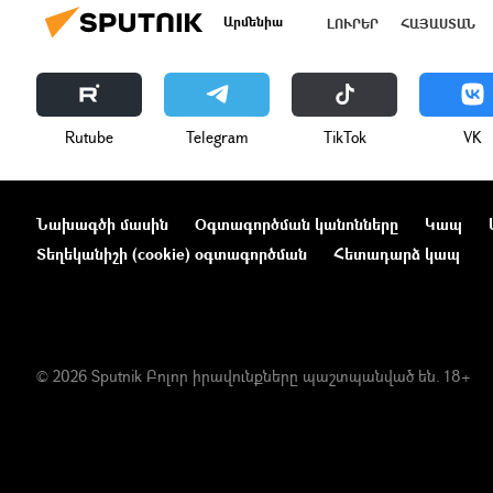
Արմենիա
ԼՈՒՐԵՐ
ՀԱՅԱՍՏԱՆ
Rutube
Telegram
ТikТоk
VK
Նախագծի մասին
Օգտագործման կանոնները
Կապ
Տեղեկանիշի (cookie) օգտագործման
Հետադարձ կապ
© 2026 Sputnik Բոլոր իրավունքները պաշտպանված են. 18+