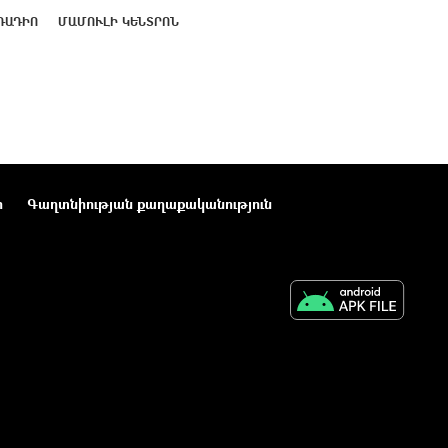
ՌԱԴԻՈ
ՄԱՄՈՒԼԻ ԿԵՆՏՐՈՆ
ր
Գաղտնիության քաղաքականություն