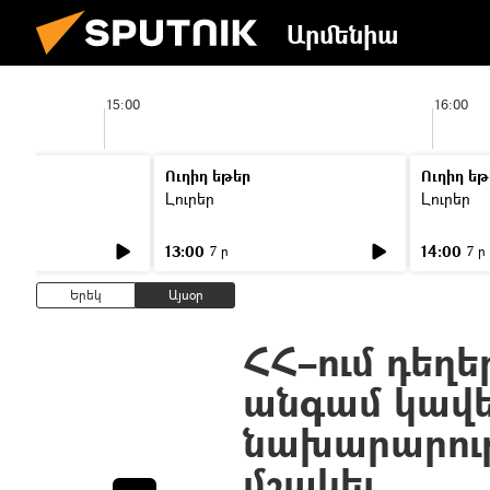
Արմենիա
15:00
16:00
Ուղիղ եթեր
Ուղիղ եթ
Լուրեր
Լուրեր
13:00
14:00
7 ր
7 ր
Երեկ
Այսօր
ՀՀ–ում դեղե
անգամ կավե
նախարարութ
մշակել