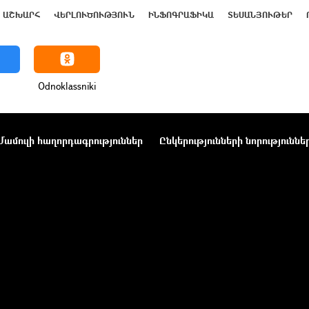
ԱՇԽԱՐՀ
ՎԵՐԼՈՒԾՈՒԹՅՈՒՆ
ԻՆՖՈԳՐԱՖԻԿԱ
ՏԵՍԱՆՅՈՒԹԵՐ
Odnoklassniki
Մամուլի հաղորդագրություններ
Ընկերությունների նորություննե