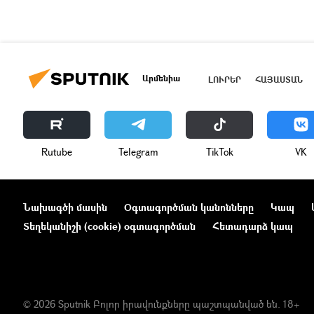
Արմենիա
ԼՈՒՐԵՐ
ՀԱՅԱՍՏԱՆ
Rutube
Telegram
ТikТоk
VK
Նախագծի մասին
Օգտագործման կանոնները
Կապ
Տեղեկանիշի (cookie) օգտագործման
Հետադարձ կապ
© 2026 Sputnik Բոլոր իրավունքները պաշտպանված են. 18+