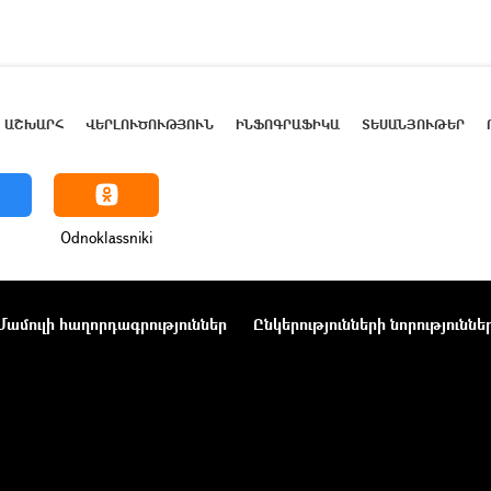
ԱՇԽԱՐՀ
ՎԵՐԼՈՒԾՈՒԹՅՈՒՆ
ԻՆՖՈԳՐԱՖԻԿԱ
ՏԵՍԱՆՅՈՒԹԵՐ
Odnoklassniki
Մամուլի հաղորդագրություններ
Ընկերությունների նորություննե