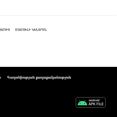
ՌԱԴԻՈ
ՄԱՄՈՒԼԻ ԿԵՆՏՐՈՆ
ր
Գաղտնիության քաղաքականություն