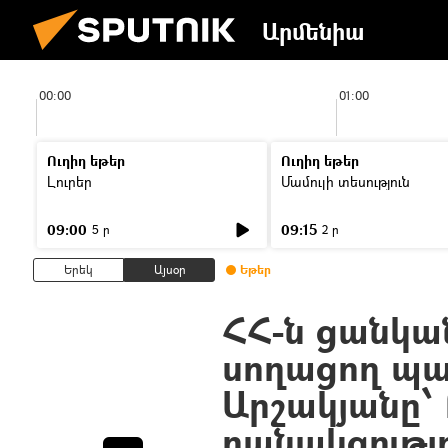
Արմենիա
00:00
01:00
Ուղիղ եթեր
Ուղիղ եթեր
Լուրեր
Մամուլի տեսություն
09:00
09:15
5 ր
2 ր
Երեկ
Այսօր
Եթեր
ՀՀ-ն ցանկան
սողացող պ
Արշակյանը՝
բանակցությ