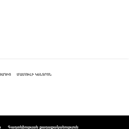
ՌԱԴԻՈ
ՄԱՄՈՒԼԻ ԿԵՆՏՐՈՆ
ր
Գաղտնիության քաղաքականություն