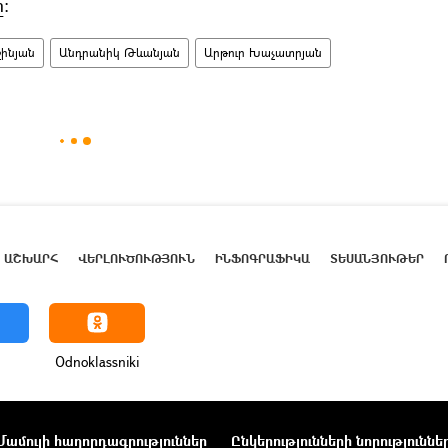
։
շինյան
Անդրանիկ Թևանյան
Արթուր Խաչատրյան
ԱՇԽԱՐՀ
ՎԵՐԼՈՒԾՈՒԹՅՈՒՆ
ԻՆՖՈԳՐԱՖԻԿԱ
ՏԵՍԱՆՅՈՒԹԵՐ
Odnoklassniki
Մամուլի հաղորդագրություններ
Ընկերությունների նորություննե