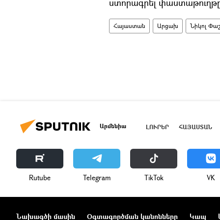
ստորագրել փաստաթուղթը
Հայաստան
Արցախ
Նիկոլ Փա
Արմենիա
ԼՈՒՐԵՐ
ՀԱՅԱՍՏԱՆ
Rutube
Telegram
ТikТоk
VK
Նախագծի մասին
Օգտագործման կանոնները
Կապ