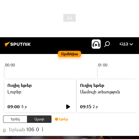
ՀԱՅ
Արմենիա
00:00
01:00
Ուղիղ եթեր
Ուղիղ եթեր
Լուրեր
Մամուլի տեսություն
09:00
09:15
5 ր
2 ր
Երեկ
Այսօր
Եթեր
ք. Երևան
106.0