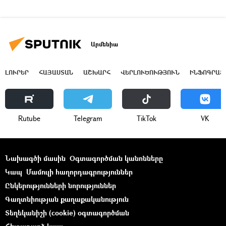
Արմենիա
ԼՈՒՐԵՐ
ՀԱՅԱՍՏԱՆ
ԱՇԽԱՐՀ
ՎԵՐԼՈՒԾՈՒԹՅՈՒՆ
ԻՆՖՈԳՐԱՖ
Rutube
Telegram
ТikТоk
VK
Նախագծի մասին
Օգտագործման կանոնները
Կապ
Մամուլի հաղորդագրություններ
Ընկերությունների նորություններ
Գաղտնիության քաղաքականություն
Տեղեկանիշի (cookie) օգտագործման