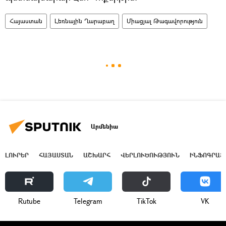
Հայաստան
Լեռնային Ղարաբաղ
Միացյալ Թագավորություն
Արմենիա
ԼՈՒՐԵՐ
ՀԱՅԱՍՏԱՆ
ԱՇԽԱՐՀ
ՎԵՐԼՈՒԾՈՒԹՅՈՒՆ
ԻՆՖՈԳՐԱՖ
Rutube
Telegram
ТikТоk
VK