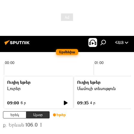
ՀԱՅ
Արմենիա
00:00
01:00
Ուղիղ եթեր
Ուղիղ եթեր
Լուրեր
Մամուլի տեսություն
09:00
09:35
6 ր
4 ր
Երեկ
Այսօր
Եթեր
ք. Երևան
106.0