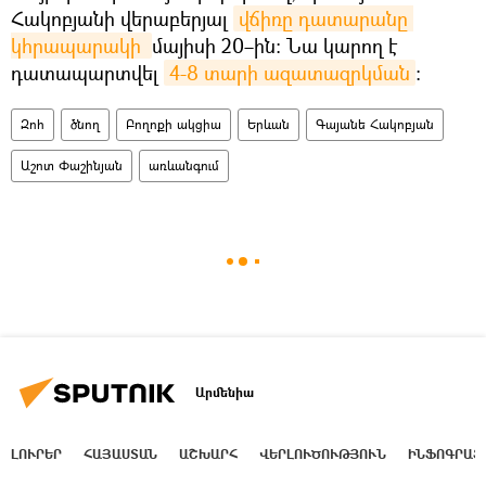
Հակոբյանի վերաբերյալ
վճիռը դատարանը 
կհրապարակի 
մայիսի 20–ին։ Նա կարող է
դատապարտվել
4-8 տարի ազատազրկման
։
Զոհ
ծնող
Բողոքի ակցիա
Երևան
Գայանե Հակոբյան
Աշոտ Փաշինյան
առևանգում
Արմենիա
ԼՈՒՐԵՐ
ՀԱՅԱՍՏԱՆ
ԱՇԽԱՐՀ
ՎԵՐԼՈՒԾՈՒԹՅՈՒՆ
ԻՆՖՈԳՐԱՖ