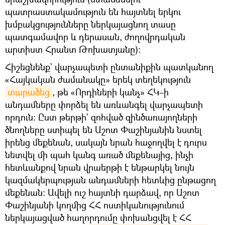
պատրաստակամություն են հայտնել երկու
խմբակցությունները ներկայացնող տասը
պատգամավոր և դերասան, ժողովրդական
արտիստ Հրանտ Թոխատյանը)։
Հիշեցնենք` վարչապետի ընտանիքին պատկանող
«Հայկական ժամանակը» երեկ տեղեկություն
տարածեց
, թե «Որդիների կանչ» ՀԿ–ի
անդամները փորձել են առևանգել վարչապետի
որդուն։ Ըստ թերթի` զոհված զինծառայողների
ծնողները ստիպել են Աշոտ Փաշինյանին նստել
իրենց մեքենան, սակայն նրան հաջողվել է դուրս
նետվել մի պահ կանգ առած մեքենայից, ինչի
հետևանքով նրան վրաերթի է ենթարկել նույն
կազմակերպության անդամների հետևից ընթացող
մեքենան: Ավելի ուշ հայտնի դարձավ, որ Աշոտ
Փաշինյանի կողմից ՀՀ ոստիկանությունում
ներկայացված հաղորդումը փոխանցվել է ՀՀ