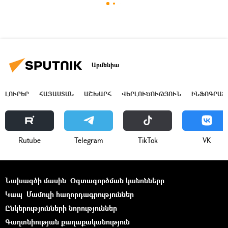
Արմենիա
ԼՈՒՐԵՐ
ՀԱՅԱՍՏԱՆ
ԱՇԽԱՐՀ
ՎԵՐԼՈՒԾՈՒԹՅՈՒՆ
ԻՆՖՈԳՐԱՖ
Rutube
Telegram
ТikТоk
VK
Նախագծի մասին
Օգտագործման կանոնները
Կապ
Մամուլի հաղորդագրություններ
Ընկերությունների նորություններ
Գաղտնիության քաղաքականություն