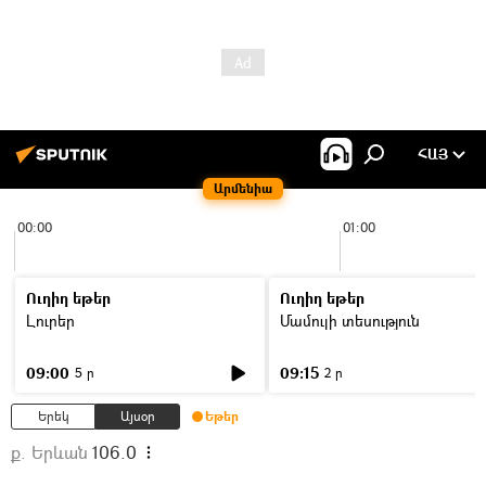
ՀԱՅ
Արմենիա
00:00
01:00
Ուղիղ եթեր
Ուղիղ եթեր
Լուրեր
Մամուլի տեսություն
09:00
09:15
5 ր
2 ր
Երեկ
Այսօր
Եթեր
ք. Երևան
106.0