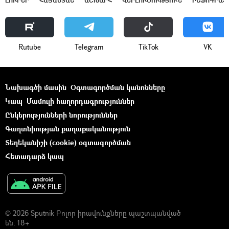
ԼՈՒՐԵՐ
ՀԱՅԱՍՏԱՆ
ԱՇԽԱՐՀ
ՎԵՐԼՈՒԾՈՒԹՅՈՒՆ
ԻՆՖՈԳՐԱՖ
Rutube
Telegram
ТikТоk
VK
Նախագծի մասին
Օգտագործման կանոնները
Կապ
Մամուլի հաղորդագրություններ
Ընկերությունների նորություններ
Գաղտնիության քաղաքականություն
Տեղեկանիշի (cookie) օգտագործման
Հետադարձ կապ
© 2026 Sputnik Բոլոր իրավունքները պաշտպանված
են. 18+