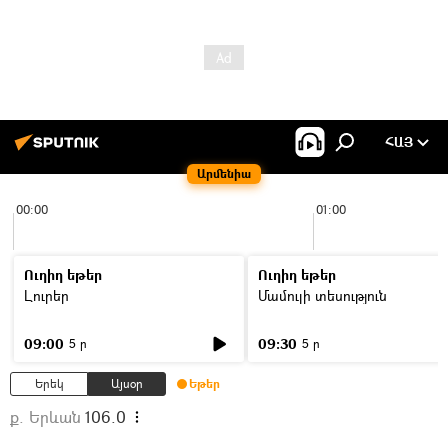
ՀԱՅ
Արմենիա
00:00
01:00
Ուղիղ եթեր
Ուղիղ եթեր
Լուրեր
Մամուլի տեսություն
09:00
09:30
5 ր
5 ր
Երեկ
Այսօր
Եթեր
ք. Երևան
106.0