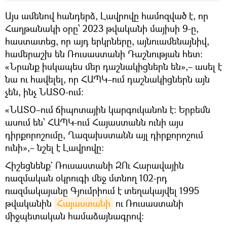
Այս ամենով հանդերձ, Լավրովը համոզված է, որ
Հաղթանակի օրը՝ 2023 թվականի մայիսի 9-ը,
հաստատեց, որ այդ երկրները, այնուամենայնիվ,
համերաշխ են Ռուսաստանի Դաշնության հետ։
«Նրանք իսկապես մեր դաշնակիցներն են»,– ասել է
նա ու հավելել, որ ՀԱՊԿ–ում դաշնակիցներն այն
չեն, ինչ ՆԱՏՕ-ում։
«ՆԱՏՕ–ում ճիպոտային կարգուկանոն է։ Երբեմն
ասում են՝ ՀԱՊԿ-ում Հայաստանն ունի այս
դիրքորոշումը, Ղազախստանն այլ դիրքորոշում
ունի»,– նշել է Լավրովը։
Հիշեցնենք` Ռուսաստանի ԶՈւ Հարավային
ռազմական օկրուգի մեջ մտնող 102-րդ
ռազմակայանը Գյումրիում է տեղակայվել 1995
թվականին
Հայաստանի
ու Ռուսաստանի
միջպետական համաձայնագրով: