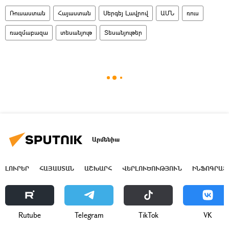
Ռուսաստան
Հայաստան
Սերգեյ Լավրով
ԱՄՆ
ռուս
ռազմաբազա
տեսանյութ
Տեսանյութեր
Արմենիա
ԼՈՒՐԵՐ
ՀԱՅԱՍՏԱՆ
ԱՇԽԱՐՀ
ՎԵՐԼՈՒԾՈՒԹՅՈՒՆ
ԻՆՖՈԳՐԱՖ
Rutube
Telegram
ТikТоk
VK