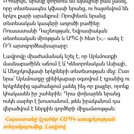
«Իհարկե, նրանք փորձում են այնպիսի բան չանել,
որը տնտեսապես կվնասի նրանց, ու հայտնվում են
երկու քարի արանքում: Որովհետև նրանց
տնտեսական կապերի առյուծի բաժինը
Ռուսաստանի Դաշնության, Եվրասիական
տնտեսական միության և ԱՊՀ-ի հետ է»,– ասել է
ՌԴ արտգործնախարարը։
Լավրովը միաժամանակ նշել է, որ Արևմուտքի
մասնաբաժինն աճում է և՛ Կենտրոնական Ասիայի,
և՛ Անդրկովկասի երկրների տնտեսության մեջ։ Ըստ
նրա` Արևմուտքը ցինիկաբար օգտվում է դրանից ու
երկրներից պահանջում չանել ինչ-որ քայլեր, որոնք
կհակասեն իր շահերին։ Դրա փոխարեն նրանց
ոսկե սարեր է խոստանում, թեև իրականում դա
վերածվում է ներքին գործերի միջամտության։
Հայաստանը կշահեր ՀԱՊԿ առաքելության 
տեղակայումից. Լավրով