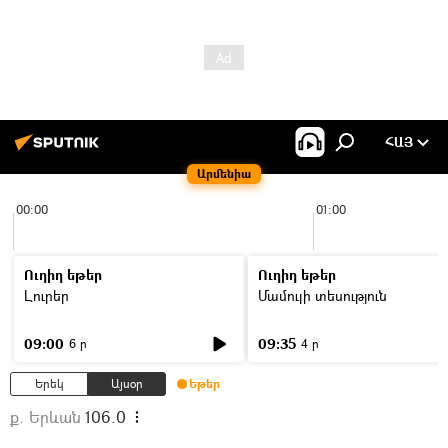
ՀԱՅ
Արմենիա
00:00
01:00
Ուղիղ եթեր
Ուղիղ եթեր
Լուրեր
Մամուլի տեսություն
09:00
09:35
6 ր
4 ր
Երեկ
Այսօր
Եթեր
ք. Երևան
106.0