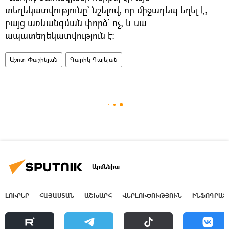
տեղեկատվությունը` նշելով, որ միջադեպ եղել է,
բայց առևանգման փորձ` ոչ, և սա
ապատեղեկատվություն է։
Աշոտ Փաշինյան
Գարիկ Գալեյան
Արմենիա
ԼՈՒՐԵՐ
ՀԱՅԱՍՏԱՆ
ԱՇԽԱՐՀ
ՎԵՐԼՈՒԾՈՒԹՅՈՒՆ
ԻՆՖՈԳՐԱՖ