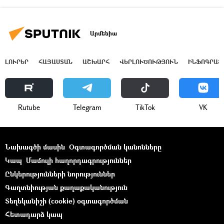
Արմենիա
ԼՈՒՐԵՐ
ՀԱՅԱՍՏԱՆ
ԱՇԽԱՐՀ
ՎԵՐԼՈՒԾՈՒԹՅՈՒՆ
ԻՆՖՈԳՐԱՖ
Rutube
Telegram
ТikТоk
VK
Նախագծի մասին
Օգտագործման կանոնները
Կապ
Մամուլի հաղորդագրություններ
Ընկերությունների նորություններ
Գաղտնիության քաղաքականություն
Տեղեկանիշի (cookie) օգտագործման
Հետադարձ կապ