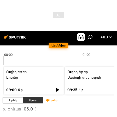
ՀԱՅ
Արմենիա
00:00
01:00
Ուղիղ եթեր
Ուղիղ եթեր
Լուրեր
Մամուլի տեսություն
09:00
09:35
6 ր
4 ր
Երեկ
Այսօր
Եթեր
ք. Երևան
106.0