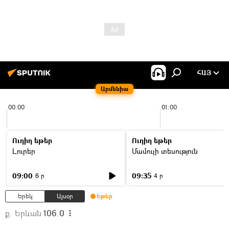
ՀԱՅ
Արմենիա
00:00
01:00
Ուղիղ եթեր
Ուղիղ եթեր
Լուրեր
Մամուլի տեսություն
09:00
09:35
6 ր
4 ր
Երեկ
Այսօր
Եթեր
ք. Երևան
106.0