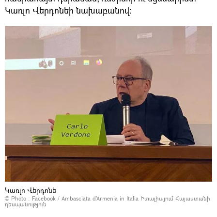
Կառլո Վերդոնեի նախաբանով։
Կառլո Վերդոնե
© Photo :
Facebook / Ambasciata d'Armenia in Italia Իտալիայում Հայաստանի
դեսպանություն