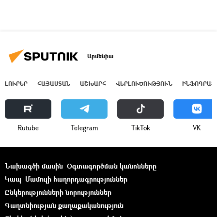
Արմենիա
ԼՈՒՐԵՐ
ՀԱՅԱՍՏԱՆ
ԱՇԽԱՐՀ
ՎԵՐԼՈՒԾՈՒԹՅՈՒՆ
ԻՆՖՈԳՐԱՖ
Rutube
Telegram
ТikТоk
VK
Նախագծի մասին
Օգտագործման կանոնները
Կապ
Մամուլի հաղորդագրություններ
Ընկերությունների նորություններ
Գաղտնիության քաղաքականություն