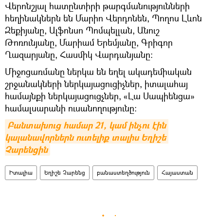
Վերոնշյալ հատընտիրի թարգմանությունների
հեղինակներն են Մարիո Վերդոնեն, Պողոս Լևոն
Զեքիյանը, Ալֆոնսո Պոմպելլան, Անուշ
Թոռունյանը, Մարիամ Երեմյանը, Գրիգոր
Ղազարյանը, Հասմիկ Վարդանյանը:
Միջոցառմանը ներկա են եղել ակադեմիական
շրջանակների ներկայացուցիչներ, իտալահայ
համայնքի ներկայացուցչներ, «Լա Սապիենցա»
համալսարանի ուսանողությունը։
Բանտախուց համար 21, կամ ինչու էին 
կալանավորներն ուտելիք տալիս Եղիշե 
Չարենցին
Իտալիա
Եղիշե Չարենց
բանաստեղծություն
Հայաստան