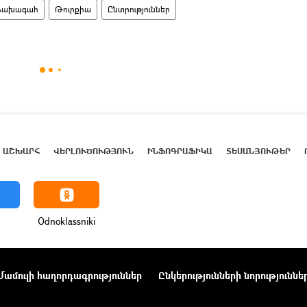
Նախագահ
Թուրքիա
Ընտրություններ
ԱՇԽԱՐՀ
ՎԵՐԼՈՒԾՈՒԹՅՈՒՆ
ԻՆՖՈԳՐԱՖԻԿԱ
ՏԵՍԱՆՅՈՒԹԵՐ
Odnoklassniki
Մամուլի հաղորդագրություններ
Ընկերությունների նորություննե