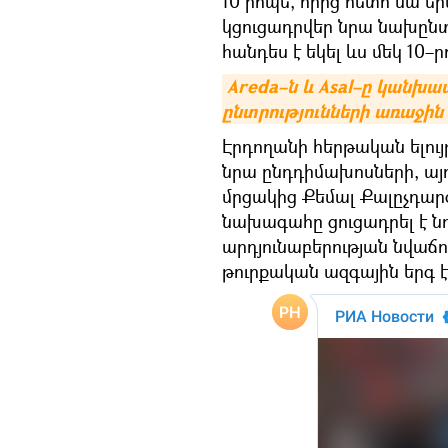
10 րոպե, որից հետո նա եր
կցուցադրվեր նրա նախընտ
հանդես է եկել ևս մեկ 10–ր
Areda–ն և Asal–ը կանխա
ընտրությունների առաջին 
Էրդողանի հերթական ելույ
նրա ընդդիմախոսների, այդ
մրցակից Քեմալ Քալըչդարօ
նախագահը ցուցադրել է ն
արդյունաբերության նվաճո
թուրքական ազգային երգ է 