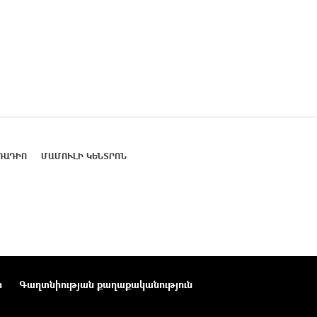
ՌԱԴԻՈ
ՄԱՄՈՒԼԻ ԿԵՆՏՐՈՆ
ր
Գաղտնիության քաղաքականություն