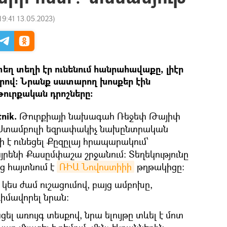
19:41 13.05.2023
)
եղ տեղի էր ունենում հանրահավաքը, լիէր
ով։ Նրանք սատարող խոսքեր էին
թուրքական դրոշները:
tnik.
Թուրքիայի նախագահ Ռեջեփ Թայիփ
ել Ստամբուլի եզրափակիչ նախընտրական
 է ունեցել Քըզըլայ հրապարակում՝
րենի Քասըմփաշա շրջանում: Տեղեկությունը
ց հայտնում է
ՌԻԱ Նովոստիիի
թղթակիցը։
լ կես ժամ ուշացումով, բայց ամբոխը,
 դիմավորել նրան։
լ առույգ տեսքով, նրա ելույթը տևել է մոտ