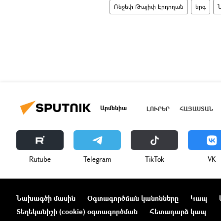
Ռեջեփ Թայիփ Էրդողան
երգ
Արմենիա
ԼՈՒՐԵՐ
ՀԱՅԱՍՏԱՆ
Rutube
Telegram
ТikТоk
VK
Նախագծի մասին
Օգտագործման կանոնները
Կապ
Տեղեկանիշի (cookie) օգտագործման
Հետադարձ կապ