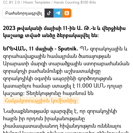
CC BY 2.0
/
Hloom Templates
/
Hands Counting $100 Bills
Բաժանորդագրվել
2023 թվականի մայիսի 11-ին Ա. Թ.-ն և վերջինիս
կաշառք տված անձը ձերբակալվել են:
ԵՐԵՎԱՆ, 11 մայիսի - Sputnik.
ՊՆ զորակոչային և
զորահավաքային համալրման ծառայության
Արարատի մարզի տարածքային ստորաբաժանման
զորակոչի բաժանմունքի աշխատակիցը
զորակոչիկի օգտին ապօրինի գործողություն
կատարելու համար ստացել է 11.000 ԱՄՆ դոլար
կաշառք: Տեղեկությունը հայտնում են
Հակակոռուպցիոն կոմիտեից։
Նախաքննությամբ պարզվել է, որ զորակոչիկի
հայրն իր որդուն իրականությանը
չհամապատասխանող հիվանդություն ունենալու
հիմքով կաշառքի դիմաց պարտադիր զինվորական