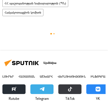
ՀՀ պաշտպանության նախարարություն (ՊՆ)
Հակակոռուպցիոն կոմիտե
Արմենիա
ԼՈՒՐԵՐ
ՀԱՅԱՍՏԱՆ
ԱՇԽԱՐՀ
ՎԵՐԼՈՒԾՈՒԹՅՈՒՆ
ԻՆՖՈԳՐԱՖ
Rutube
Telegram
ТikТоk
VK