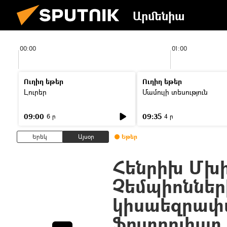
Արմենիա
00:00
01:00
Ուղիղ եթեր
Ուղիղ եթեր
Լուրեր
Մամուլի տեսություն
09:00
09:35
6 ր
4 ր
Երեկ
Այսօր
Եթեր
Հենրիխ Մխի
Չեմպիոններ
կիսաեզրափա
ֆուտբոլիստ