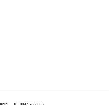
ՌԱԴԻՈ
ՄԱՄՈՒԼԻ ԿԵՆՏՐՈՆ