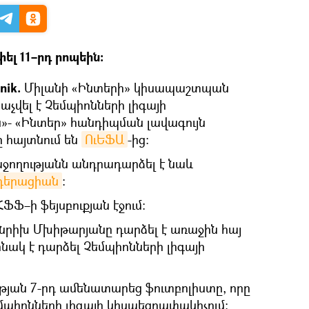
ել 11–րդ րոպեին։
nik.
Միլանի «Ինտերի» կիսապաշտպան
չվել է Չեմպիոնների լիգայի
»- «Ինտեր» հանդիպման լավագույն
ը հայտնում են
ՈւԵՖԱ
-ից։
ջողությանն անդրադարձել է նաև
եդերացիան
։
 ՀՖՖ–ի ֆեյսբուքյան էջում։
ենրիխ Մխիթարյանը դարձել է առաջին հայ
ինակ է դարձել Չեմպիոնների լիգայի
թյան 7-րդ ամենատարեց ֆուտբոլիստը, որը
եմպիոնների լիգայի կիսաեզրափակիչում: