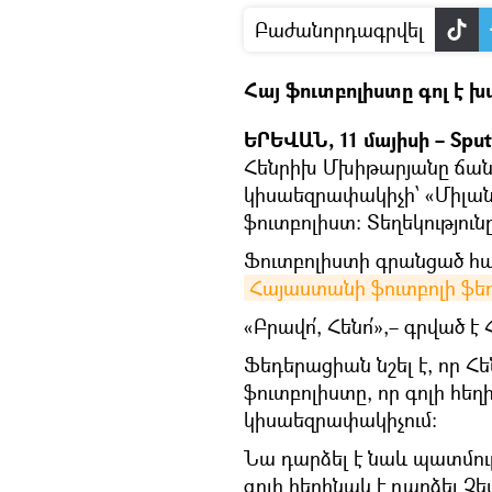
Բաժանորդագրվել
Հայ ֆուտբոլիստը գոլ է խփ
ԵՐԵՎԱՆ, 11 մայիսի – Sput
Հենրիխ Մխիթարյանը ճանա
կիսաեզրափակիչի՝ «Միլան
ֆուտբոլիստ։ Տեղեկություն
Ֆուտբոլիստի գրանցած հա
Հայաստանի ֆուտբոլի ֆ
«Բրավո՛, Հենո՛»,– գրված է
Ֆեդերացիան նշել է, որ Հ
ֆուտբոլիստը, որ գոլի հեղ
կիսաեզրափակիչում։
Նա դարձել է նաև պատմու
գոլի հեղինակ է դարձել Չ