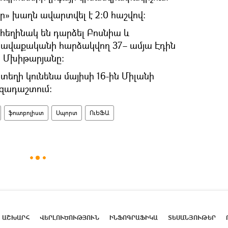
եր» խաղն ավարտվել է 2:0 հաշվով։
 հեղինակ են դարձել Բոսնիա և
հավաքականի հարձակվող 37– ամյա Էդին
խ Մխիթարյանը։
ղի կունենա մայիսի 16-ին Միլանի
զադաշտում։
ֆուտբոլիստ
Սպորտ
ՈւԵՖԱ
ԱՇԽԱՐՀ
ՎԵՐԼՈՒԾՈՒԹՅՈՒՆ
ԻՆՖՈԳՐԱՖԻԿԱ
ՏԵՍԱՆՅՈՒԹԵՐ