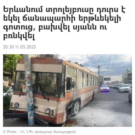
Երևանում տրոլեյբուսը դուրս է
եկել ճանապարհի երթևեկելի
գոտուց, բախվել սյանն ու
բռնկվել
20:30 11.05.2023
© Photo : ՀՀ ՆԳՆ փրկարար ծառայություն