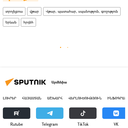
տրոլեյբուս
վթար
Վթար, պատահար, սպանություն, գողություն
Երևան
հրդեհ
Արմենիա
ԼՈՒՐԵՐ
ՀԱՅԱՍՏԱՆ
ԱՇԽԱՐՀ
ՎԵՐԼՈՒԾՈՒԹՅՈՒՆ
ԻՆՖՈԳՐԱՖ
Rutube
Telegram
ТikТоk
VK