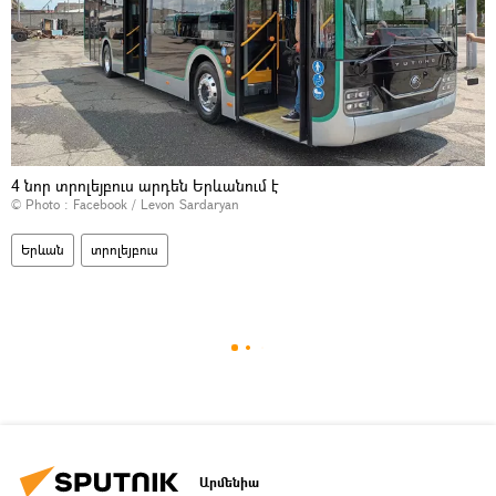
4 նոր տրոլեյբուս արդեն Երևանում է
© Photo :
Facebook / Levon Sardaryan
Երևան
տրոլեյբուս
Արմենիա