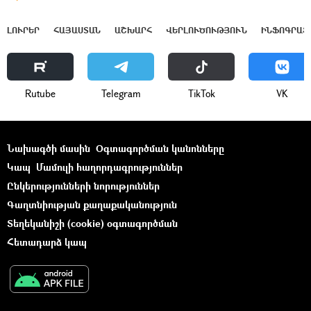
ԼՈՒՐԵՐ
ՀԱՅԱՍՏԱՆ
ԱՇԽԱՐՀ
ՎԵՐԼՈՒԾՈՒԹՅՈՒՆ
ԻՆՖՈԳՐԱՖ
Rutube
Telegram
ТikТоk
VK
Նախագծի մասին
Օգտագործման կանոնները
Կապ
Մամուլի հաղորդագրություններ
Ընկերությունների նորություններ
Գաղտնիության քաղաքականություն
Տեղեկանիշի (cookie) օգտագործման
Հետադարձ կապ