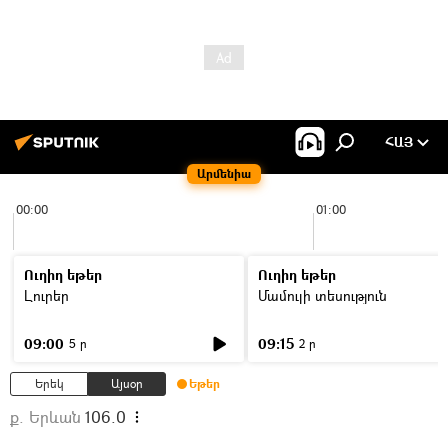
ՀԱՅ
Արմենիա
00:00
01:00
Ուղիղ եթեր
Ուղիղ եթեր
Լուրեր
Մամուլի տեսություն
09:00
09:15
5 ր
2 ր
Երեկ
Այսօր
Եթեր
ք. Երևան
106.0