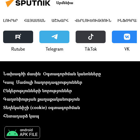
Արմենիա
ԼՈՒՐԵՐ
ՀԱՅԱՍՏԱՆ
ԱՇԽԱՐՀ
ՎԵՐԼՈՒԾՈՒԹՅՈՒՆ
ԻՆՖՈԳՐԱՖ
Rutube
Telegram
ТikТоk
VK
Նախագծի մասին
Օգտագործման կանոնները
Կապ
Մամուլի հաղորդագրություններ
Ընկերությունների նորություններ
Գաղտնիության քաղաքականություն
Տեղեկանիշի (cookie) օգտագործման
Հետադարձ կապ