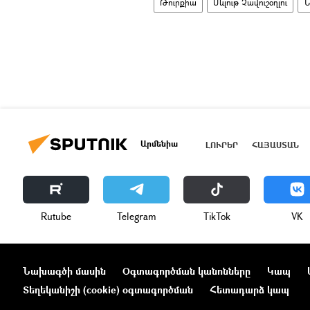
Թուրքիա
Մևլութ Չավուշօղլու
Ն
Արմենիա
ԼՈՒՐԵՐ
ՀԱՅԱՍՏԱՆ
Rutube
Telegram
ТikТоk
VK
Նախագծի մասին
Օգտագործման կանոնները
Կապ
Տեղեկանիշի (cookie) օգտագործման
Հետադարձ կապ