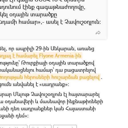
ընդունում էինք գագաթնաժողովը,
կել օդային տարածքը
ամի համար»,- ասել է Չավուշօղլուն։
ձել, որ ապրիլի 29-ին Անկարան, առանց
եղյալ է համարել Flyone Armenia-ին
ությունը՝ Թուրքիայի օդային տարածքով
րականացնելու համար՝ դա բացատրելով
ծողության հերոսների հուշարձան բացելով
.
ումն անվանել է «սադրանք»։
ար Մևլութ Չավուշօղլուն էլ հայտարարել
ի տա օդանավերի և մասնավոր ինքնաթիռների
քանի դեռ սադրանքներ կան Հայաստանի
եջանի դեմ»։