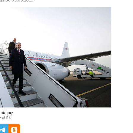
սանկար
er of RA