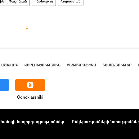
իկոլ Փաշինյան
ինքնաթիռ
Հայաստան
ԱՇԽԱՐՀ
ՎԵՐԼՈՒԾՈՒԹՅՈՒՆ
ԻՆՖՈԳՐԱՖԻԿԱ
ՏԵՍԱՆՅՈՒԹԵՐ
Odnoklassniki
Մամուլի հաղորդագրություններ
Ընկերությունների նորություննե