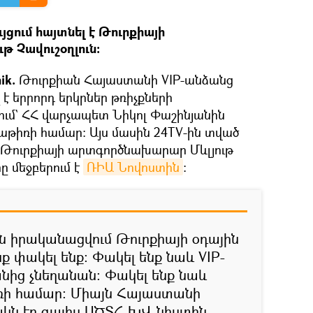
յցում հայտնել է Թուրքիայի
 Չավուշօղլուն։
ik.
Թուրքիան Հայաստանի VIP-անձանց
է երրորդ երկրներ թռիչքների
վում` ՀՀ վարչապետ Նիկոլ Փաշինյանին
աթիռի համար: Այս մասին 24TV-ին տված
է Թուրքիայի արտգործնախարար Մևլյութ
ը մեջբերում է
ՌԻԱ Նովոստին
։
ին իրականացվում Թուրքիայի օդային
 փակել ենք: Փակել ենք նաև VIP-
անից չնեղանան։ Փակել ենք նաև
ռի համար։ Միայն Հայաստանի
կն էր գալիս ՍԾՏՀ ԽՎ նիստին