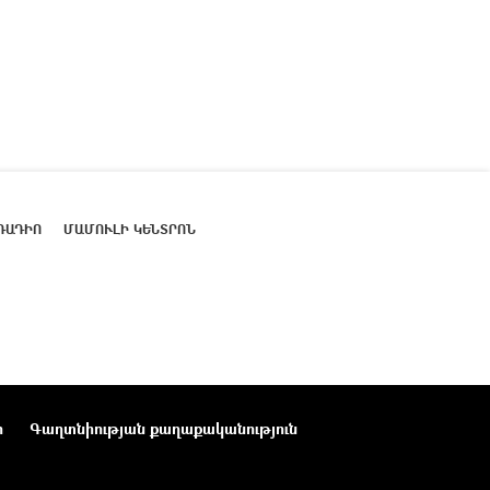
ՌԱԴԻՈ
ՄԱՄՈՒԼԻ ԿԵՆՏՐՈՆ
ր
Գաղտնիության քաղաքականություն