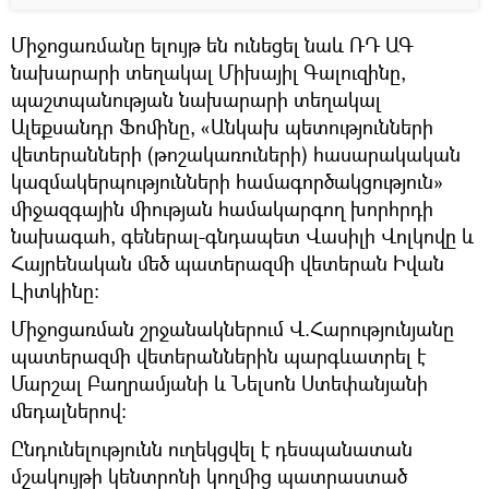
Միջոցառմանը ելույթ են ունեցել նաև ՌԴ ԱԳ
նախարարի տեղակալ Միխայիլ Գալուզինը,
պաշտպանության նախարարի տեղակալ
Ալեքսանդր Ֆոմինը, «Անկախ պետությունների
վետերանների (թոշակառուների) հասարակական
կազմակերպությունների համագործակցություն»
միջազգային միության համակարգող խորհրդի
նախագահ, գեներալ-գնդապետ Վասիլի Վոլկովը և
Հայրենական մեծ պատերազմի վետերան Իվան
Լիտկինը։
Միջոցառման շրջանակներում Վ.Հարությունյանը
պատերազմի վետերաններին պարգևատրել է
Մարշալ Բաղրամյանի և Նելսոն Ստեփանյանի
մեդալներով։
Ընդունելությունն ուղեկցվել է դեսպանատան
մշակույթի կենտրոնի կողմից պատրաստած