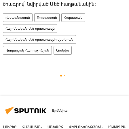
ծրագրով՝ նվիրված Մեծ հաղթանակին։
դեսպանատուն
Ռուսաստան
Հայաստան
Հայրենական մեծ պատերազմ
Հայրենական մեծ պատերազմի վետերան
Վաղարշակ Հարությունյան
Մոսկվա
Արմենիա
ԼՈՒՐԵՐ
ՀԱՅԱՍՏԱՆ
ԱՇԽԱՐՀ
ՎԵՐԼՈՒԾՈՒԹՅՈՒՆ
ԻՆՖՈԳՐԱՖ