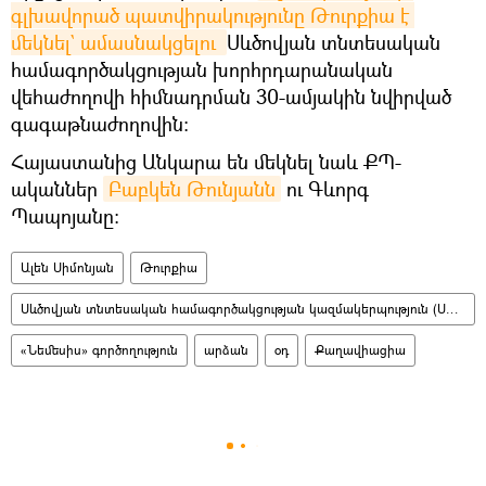
գլխավորած պատվիրակությունը Թուրքիա է 
մեկնել` ամասնակցելու 
Սևծովյան տնտեսական
համագործակցության խորհրդարանական
վեհաժողովի հիմնադրման 30-ամյակին նվիրված
գագաթնաժողովին։
Հայաստանից Անկարա են մեկնել նաև ՔՊ-
ականներ
Բաբկեն Թունյանն
ու Գևորգ
Պապոյանը։
Ալեն Սիմոնյան
Թուրքիա
Սևծովյան տնտեսական համագործակցության կազմակերպություն (ՍԾՏՀԿ)
«Նեմեսիս» գործողություն
արձան
օդ
Քաղավիացիա