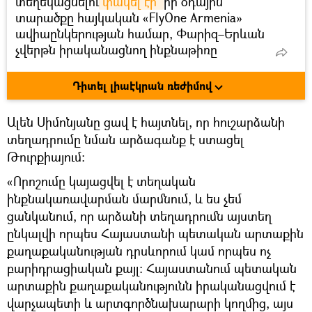
տեղեկացնելու
փակել էր 
իր օդային
տարածքը հայկական «FlyOne Armenia»
ավիաընկերության համար, Փարիզ–Երևան
չվերթն իրականացնող ինքնաթիռը
հարկադիր վայրէջք էր կատարել Քիշնևում և
միայն ապրիլի 30-ի գիշերն
իջել 
Դիտել լիաէկրան ռեժիմով
«Զվարթնոց» օդանավակայանում
։
Ապրիլի 3–ին Թուրքիայի
Ալեն Սիմոնյանը ցավ է հայտնել, որ հուշարձանի
արտգործնախարար
Մևլութ Չավուշօղլուն 
տեղադրումը նման արձագանք է ստացել
հայտարարեց
, որ Թուրքիան Հայաստանի
Թուրքիայում։
համար իր օդային տարածքը դեպի երրորդ
«Որոշումը կայացվել է տեղական
երկրներ թռիչքների համար փակել է
ինքնակառավարման մարմնում, և ես չեմ
Երևանում «Նեմեսիս» գործողության
ցանկանում, որ արձանի տեղադրումն այստեղ
հերոսների հուշարձանի բացման
պատճառով։
ընկալվի որպես Հայաստանի պետական արտաքին
քաղաքականության դրսևորում կամ որպես ոչ
բարիդրացիական քայլ։ Հայաստանում պետական
արտաքին քաղաքականությունն իրականացվում է
վարչապետի և արտգործնախարարի կողմից, այս