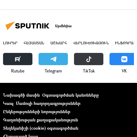
Արմենիա
ԼՈՒՐԵՐ
ՀԱՅԱՍՏԱՆ
ԱՇԽԱՐՀ
ՎԵՐԼՈՒԾՈՒԹՅՈՒՆ
ԻՆՖՈԳՐԱՖ
Rutube
Telegram
ТikТоk
VK
Նախագծի մասին
Օգտագործման կանոնները
Կապ
Մամուլի հաղորդագրություններ
Ընկերությունների նորություններ
Գաղտնիության քաղաքականություն
Տեղեկանիշի (cookie) օգտագործման
Հետադարձ կապ