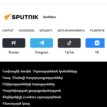
Արմենիա
ԼՈՒՐԵՐ
ՀԱՅԱՍՏԱՆ
ԱՇԽԱՐՀ
ՎԵՐԼՈՒԾՈՒԹՅՈՒՆ
ԻՆՖՈԳՐԱՖ
Rutube
Telegram
ТikТоk
VK
Նախագծի մասին
Օգտագործման կանոնները
Կապ
Մամուլի հաղորդագրություններ
Ընկերությունների նորություններ
Գաղտնիության քաղաքականություն
Տեղեկանիշի (cookie) օգտագործման
Հետադարձ կապ