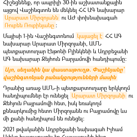
Հիշեցնենք, որ ապրիլի 30-ին աշխատանքային
այցով Վաշինգտոն են մեկնել ՀՀ ԱԳ նախարար
Արարատ Միրզոյանն
ու ԱԺ փոխնախագահ
Ռուբեն Ռուբինյանը
։
Մայիսի 1-ին Վաշինգտոնում
կայացել է
ՀՀ ԱԳ
նախարար Արարատ Միրզոյանի, ԱՄՆ
պետքարտուղար Էնթոնի Բլինկենի և Ադրբեջանի
ԱԳ նախարար Ջեյհուն Բարյամովի հանդիպումը։
Այո, սեղանին կա փաստաթուղթ. Փաշինյանը` 
վաշինգտոնյան բանակցությունների մասին
Դրանից առաջ ԱՄՆ-ի պետքարտուղարը երկկողմ
հանդիպումներ էր ունեցել
Արարատ Միրզոյանի
ու
Ջեհյուն Բայրամովի հետ, իսկ եռակողմ
քննարկումից հետո Միրզոյանն ու Բայրամովը ևս
մի քանի հանդիպում են ունեցել։
2021 թվականին Ադրբեջանի նախագահ Իլհամ
Ալիևը հայտարարել էր Հայաստանի հետ