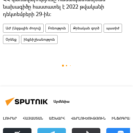
նախագիծը հաստատել է 2022 թվականի
դեկտեմբերի 29-ին։
ԱԺ (Ազգային ժողով)
Բռնություն
Քրեական գործ
պատիժ
Օրենք
ինքնիշխանություն
Արմենիա
ԼՈՒՐԵՐ
ՀԱՅԱՍՏԱՆ
ԱՇԽԱՐՀ
ՎԵՐԼՈՒԾՈՒԹՅՈՒՆ
ԻՆՖՈԳՐԱՖ