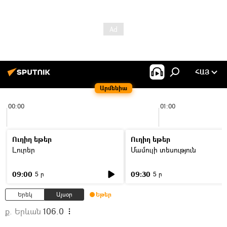
ՀԱՅ
Արմենիա
00:00
01:00
Ուղիղ եթեր
Ուղիղ եթեր
Լուրեր
Մամուլի տեսություն
09:00
09:30
5 ր
5 ր
Երեկ
Այսօր
Եթեր
ք. Երևան
106.0