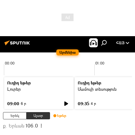
ՀԱՅ
Արմենիա
00:00
01:00
Ուղիղ եթեր
Ուղիղ եթեր
Լուրեր
Մամուլի տեսություն
09:00
09:35
6 ր
4 ր
Երեկ
Այսօր
Եթեր
ք. Երևան
106.0