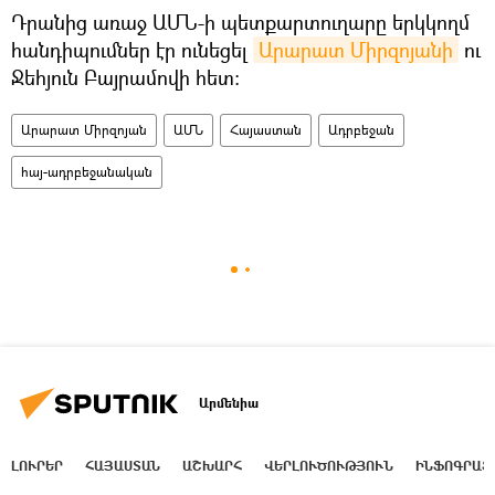
Դրանից առաջ ԱՄՆ-ի պետքարտուղարը երկկողմ
հանդիպումներ էր ունեցել
Արարատ Միրզոյանի
ու
Ջեհյուն Բայրամովի հետ։
Արարատ Միրզոյան
ԱՄՆ
Հայաստան
Ադրբեջան
հայ-ադրբեջանական
Արմենիա
ԼՈՒՐԵՐ
ՀԱՅԱՍՏԱՆ
ԱՇԽԱՐՀ
ՎԵՐԼՈՒԾՈՒԹՅՈՒՆ
ԻՆՖՈԳՐԱՖ