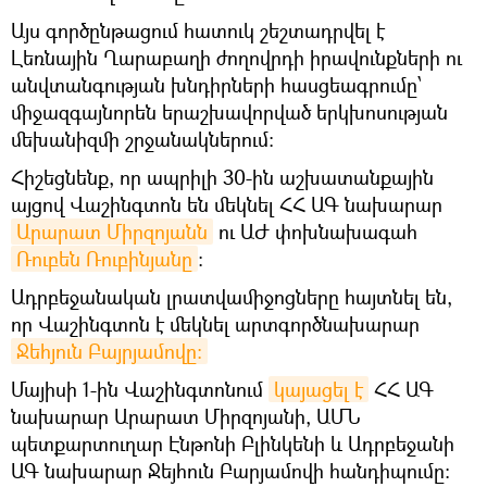
Այս գործընթացում հատուկ շեշտադրվել է
Լեռնային Ղարաբաղի ժողովրդի իրավունքների ու
անվտանգության խնդիրների հասցեագրումը՝
միջազգայնորեն երաշխավորված երկխոսության
մեխանիզմի շրջանակներում:
Հիշեցնենք, որ ապրիլի 30-ին աշխատանքային
այցով Վաշինգտոն են մեկնել ՀՀ ԱԳ նախարար
Արարատ Միրզոյանն
ու ԱԺ փոխնախագահ
Ռուբեն Ռուբինյանը
։
Ադրբեջանական լրատվամիջոցները հայտնել են,
որ Վաշինգտոն է մեկնել արտգործնախարար
Ջեհյուն Բայրյամովը։
Մայիսի 1-ին Վաշինգտոնում
կայացել է
ՀՀ ԱԳ
նախարար Արարատ Միրզոյանի, ԱՄՆ
պետքարտուղար Էնթոնի Բլինկենի և Ադրբեջանի
ԱԳ նախարար Ջեյհուն Բարյամովի հանդիպումը։