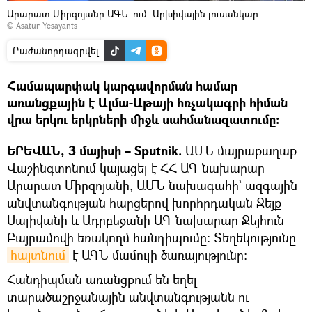
Արարատ Միրզոյանը ԱԳՆ–ում. Արխիվային լուսանկար
© Asatur Yesayants
Բաժանորդագրվել
Համապարփակ կարգավորման համար
առանցքային է Ալմա-Աթայի հռչակագրի հիման
վրա երկու երկրների միջև սահմանազատումը։
ԵՐԵՎԱՆ, 3 մայիսի – Sputnik.
ԱՄՆ մայրաքաղաք
Վաշինգտոնում կայացել է ՀՀ ԱԳ նախարար
Արարատ Միրզոյանի, ԱՄՆ նախագահի՝ ազգային
անվտանգության հարցերով խորհրդական Ջեյք
Սալիվանի և Ադրբեջանի ԱԳ նախարար Ջեյհուն
Բայրամովի եռակողմ հանդիպումը: Տեղեկությունը
հայտնում
է ԱԳՆ մամուլի ծառայությունը։
Հանդիպման առանցքում են եղել
տարածաշրջանային անվտանգությանն ու