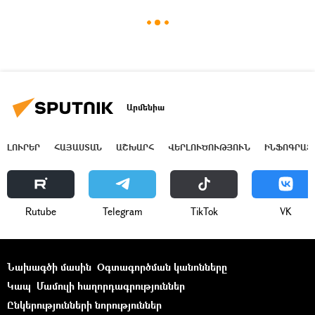
Արմենիա
ԼՈՒՐԵՐ
ՀԱՅԱՍՏԱՆ
ԱՇԽԱՐՀ
ՎԵՐԼՈՒԾՈՒԹՅՈՒՆ
ԻՆՖՈԳՐԱՖ
Rutube
Telegram
ТikТоk
VK
Նախագծի մասին
Օգտագործման կանոնները
Կապ
Մամուլի հաղորդագրություններ
Ընկերությունների նորություններ