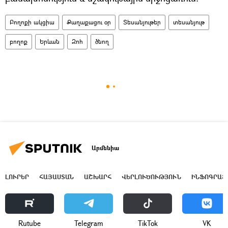
Բողոքի ակցիա
Քաղաքացու օր
Տեսանյութեր
տեսանյութ
բողոք
Երևան
Զոհ
ծնող
Արմենիա
ԼՈՒՐԵՐ
ՀԱՅԱՍՏԱՆ
ԱՇԽԱՐՀ
ՎԵՐԼՈՒԾՈՒԹՅՈՒՆ
ԻՆՖՈԳՐԱՖ
Rutube
Telegram
ТikТоk
VK