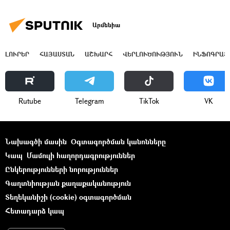
Արմենիա
ԼՈՒՐԵՐ
ՀԱՅԱՍՏԱՆ
ԱՇԽԱՐՀ
ՎԵՐԼՈՒԾՈՒԹՅՈՒՆ
ԻՆՖՈԳՐԱՖ
Rutube
Telegram
ТikТоk
VK
Նախագծի մասին
Օգտագործման կանոնները
Կապ
Մամուլի հաղորդագրություններ
Ընկերությունների նորություններ
Գաղտնիության քաղաքականություն
Տեղեկանիշի (cookie) օգտագործման
Հետադարձ կապ